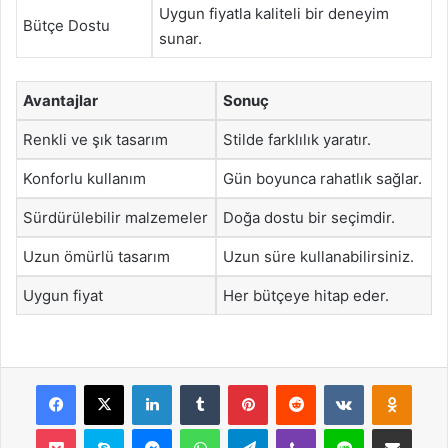
Uygun fiyatla kaliteli bir deneyim
Bütçe Dostu
sunar.
Avantajlar
Sonuç
Renkli ve şık tasarım
Stilde farklılık yaratır.
Konforlu kullanım
Gün boyunca rahatlık sağlar.
Sürdürülebilir malzemeler
Doğa dostu bir seçimdir.
Uzun ömürlü tasarım
Uzun süre kullanabilirsiniz.
Uygun fiyat
Her bütçeye hitap eder.
Facebook
X
LinkedIn
Tumblr
Pinterest
Reddit
VKontakte
Odnok
Pocket
Skype
Messenger
WhatsApp
Telegram
Viber
Line
E-Posta ile payla