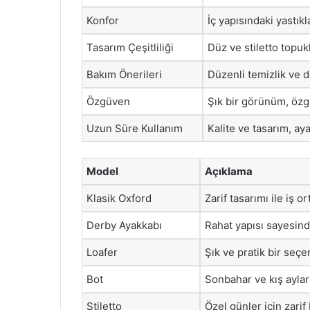
Konfor
İç yapısındaki yastıkl
Tasarım Çeşitliliği
Düz ve stiletto topukl
Bakım Önerileri
Düzenli temizlik ve d
Özgüven
Şık bir görünüm, özg
Uzun Süre Kullanım
Kalite ve tasarım, aya
Model
Açıklama
Klasik Oxford
Zarif tasarımı ile iş or
Derby Ayakkabı
Rahat yapısı sayesind
Loafer
Şık ve pratik bir seçen
Bot
Sonbahar ve kış ayların
Stiletto
Özel günler için zarif 