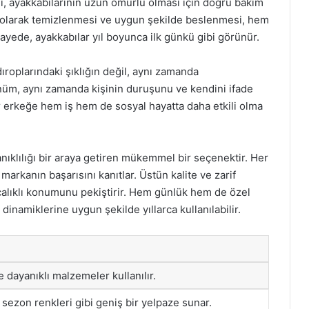
ı, ayakkabılarının uzun ömürlü olması için doğru bakım
li olarak temizlenmesi ve uygun şekilde beslenmesi, hem
ayede, ayakkabılar yıl boyunca ilk günkü gibi görünür.
dıroplarındaki şıklığın değil, aynı zamanda
rünüm, aynı zamanda kişinin duruşunu ve kendini ifade
ir erkeğe hem iş hem de sosyal hayatta daha etkili olma
yanıklılığı bir araya getiren mükemmel bir seçenektir. Her
markanın başarısını kanıtlar. Üstün kalite ve zarif
rıcalıklı konumunu pekiştirir. Hem günlük hem de özel
inamiklerine uygun şekilde yıllarca kullanılabilir.
e dayanıklı malzemeler kullanılır.
sezon renkleri gibi geniş bir yelpaze sunar.