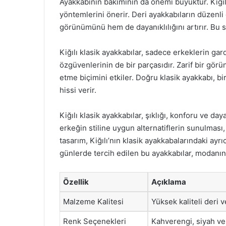
Ayakkabının bakımının da önemi büyüktür. Kiğıl
yöntemlerini önerir. Deri ayakkabıların düzen
görünümünü hem de dayanıklılığını artırır. Bu s
Kiğılı klasik ayakkabılar, sadece erkeklerin gar
özgüvenlerinin de bir parçasıdır. Zarif bir gö
etme biçimini etkiler. Doğru klasik ayakkabı, b
hissi verir.
Kiğılı klasik ayakkabılar, şıklığı, konforu ve da
erkeğin stiline uygun alternatiflerin sunulması, 
tasarım, Kiğılı’nın klasik ayakkabalarındaki ay
günlerde tercih edilen bu ayakkabılar, modanın d
Özellik
Açıklama
Malzeme Kalitesi
Yüksek kaliteli deri v
Renk Seçenekleri
Kahverengi, siyah ve 