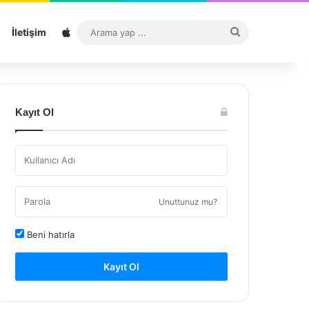
Sitemap
Arama
İletişim
yap
...
Kayıt Ol
Unuttunuz mu?
Beni hatırla
Kayıt Ol