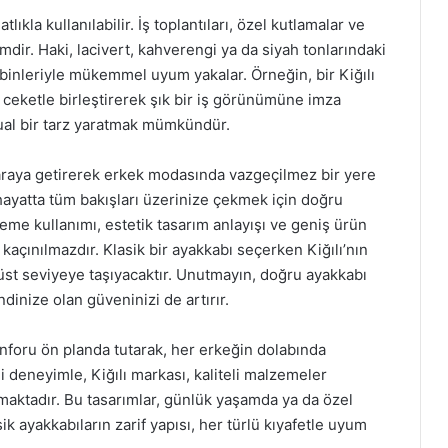
atlıkla kullanılabilir. İş toplantıları, özel kutlamalar ve
mdir. Haki, lacivert, kahverengi ya da siyah tonlarındaki
mbinleriyle mükemmel uyum yakalar. Örneğin, bir Kiğılı
 ceketle birleştirerek şık bir iş görünümüne imza
asual bir tarz yaratmak mümkündür.
ir araya getirerek erkek modasında vazgeçilmez bir yere
k hayatta tüm bakışları üzerinize çekmek için doğru
lzeme kullanımı, estetik tasarım anlayışı ve geniş ürün
kaçınılmazdır. Klasik bir ayakkabı seçerken Kiğılı’nın
r üst seviyeye taşıyacaktır. Unutmayın, doğru ayakkabı
nize olan güveninizi de artırır.
konforu ön planda tutarak, her erkeğin dolabında
i deneyimle, Kiğılı markası, kaliteli malzemeler
aktadır. Bu tasarımlar, günlük yaşamda ya da özel
ik ayakkabıların zarif yapısı, her türlü kıyafetle uyum