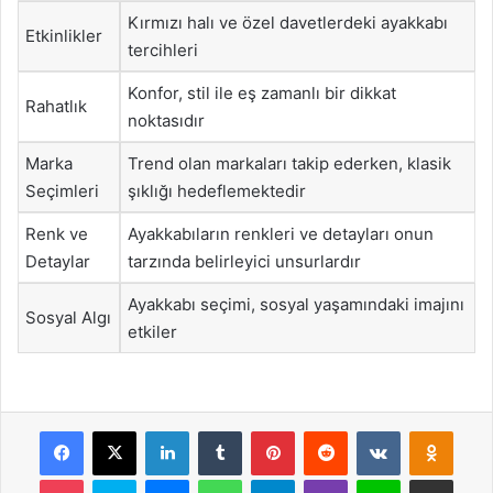
Kırmızı halı ve özel davetlerdeki ayakkabı
Etkinlikler
tercihleri
Konfor, stil ile eş zamanlı bir dikkat
Rahatlık
noktasıdır
Marka
Trend olan markaları takip ederken, klasik
Seçimleri
şıklığı hedeflemektedir
Renk ve
Ayakkabıların renkleri ve detayları onun
Detaylar
tarzında belirleyici unsurlardır
Ayakkabı seçimi, sosyal yaşamındaki imajını
Sosyal Algı
etkiler
Facebook
X
LinkedIn
Tumblr
Pinterest
Reddit
VKontakte
Odnok
Pocket
Skype
Messenger
WhatsApp
Telegram
Viber
Line
E-Posta ile payla