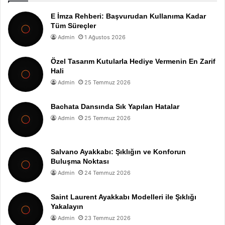
E İmza Rehberi: Başvurudan Kullanıma Kadar
Tüm Süreçler
Admin
1 Ağustos 2026
Özel Tasarım Kutularla Hediye Vermenin En Zarif
Hali
Admin
25 Temmuz 2026
Bachata Dansında Sık Yapılan Hatalar
Admin
25 Temmuz 2026
Salvano Ayakkabı: Şıklığın ve Konforun
Buluşma Noktası
Admin
24 Temmuz 2026
Saint Laurent Ayakkabı Modelleri ile Şıklığı
Yakalayın
Admin
23 Temmuz 2026