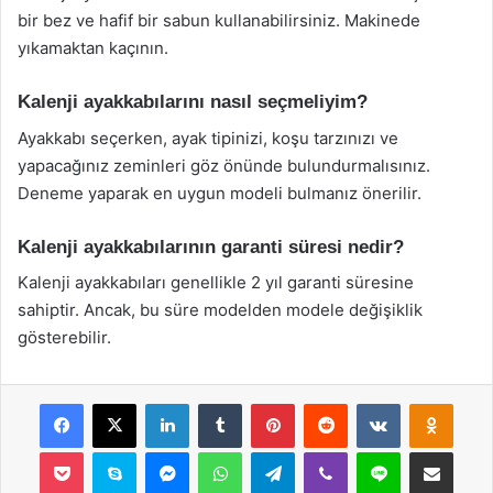
bir bez ve hafif bir sabun kullanabilirsiniz. Makinede
yıkamaktan kaçının.
Kalenji ayakkabılarını nasıl seçmeliyim?
Ayakkabı seçerken, ayak tipinizi, koşu tarzınızı ve
yapacağınız zeminleri göz önünde bulundurmalısınız.
Deneme yaparak en uygun modeli bulmanız önerilir.
Kalenji ayakkabılarının garanti süresi nedir?
Kalenji ayakkabıları genellikle 2 yıl garanti süresine
sahiptir. Ancak, bu süre modelden modele değişiklik
gösterebilir.
Facebook
X
LinkedIn
Tumblr
Pinterest
Reddit
VKontakte
Odnok
Pocket
Skype
Messenger
WhatsApp
Telegram
Viber
Line
E-Posta ile payla