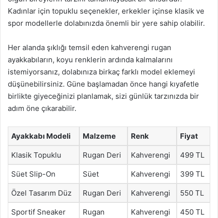
Kadınlar için topuklu seçenekler, erkekler içinse klasik ve
spor modellerle dolabınızda önemli bir yere sahip olabilir.
Her alanda şıklığı temsil eden kahverengi rugan
ayakkabıların, koyu renklerin ardında kalmalarını
istemiyorsanız, dolabınıza birkaç farklı model eklemeyi
düşünebilirsiniz. Güne başlamadan önce hangi kıyafetle
birlikte giyeceğinizi planlamak, sizi günlük tarzınızda bir
adım öne çıkarabilir.
Ayakkabı Modeli
Malzeme
Renk
Fiyat
Klasik Topuklu
Rugan Deri
Kahverengi
499 TL
Süet Slip-On
Süet
Kahverengi
399 TL
Özel Tasarım Düz
Rugan Deri
Kahverengi
550 TL
Sportif Sneaker
Rugan
Kahverengi
450 TL