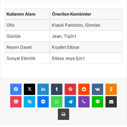
Kullanım Alanı
Önerilen Kombinler
Ofis
Klasik Pantolon, Gömlek
Günlük
Jean, Tişört
Resmi Davet
Kıyafet Elbise
Sosyal Etkinlik
Elbise veya Şort
Facebook
X
LinkedIn
Tumblr
Pinterest
Reddit
VKontakte
Odnok
Pocket
Skype
Messenger
WhatsApp
Telegram
Viber
Line
E-Posta ile payla
Yazdır