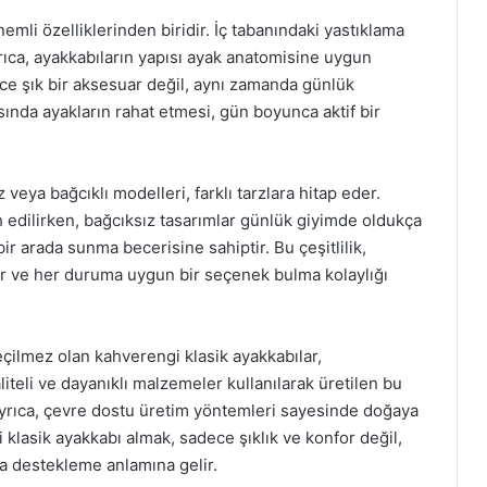
emli özelliklerinden biridir. İç tabanındaki yastıklama
yrıca, ayakkabıların yapısı ayak anatomisine uygun
ece şık bir aksesuar değil, aynı zamanda günlük
ında ayakların rahat etmesi, gün boyunca aktif bir
veya bağcıklı modelleri, farklı tarzlara hitap eder.
h edilirken, bağcıksız tasarımlar günlük giyimde oldukça
bir arada sunma becerisine sahiptir. Bu çeşitlilik,
anır ve her duruma uygun bir seçenek bulma kolaylığı
eçilmez olan kahverengi klasik ayakkabılar,
iteli ve dayanıklı malzemeler kullanılarak üretilen bu
. Ayrıca, çevre dostu üretim yöntemleri sayesinde doğaya
i klasik ayakkabı almak, sadece şıklık ve konfor değil,
da destekleme anlamına gelir.