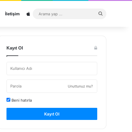
Sitemap
Arama
İletişim
yap
...
Kayıt Ol
Unuttunuz mu?
Beni hatırla
Kayıt Ol