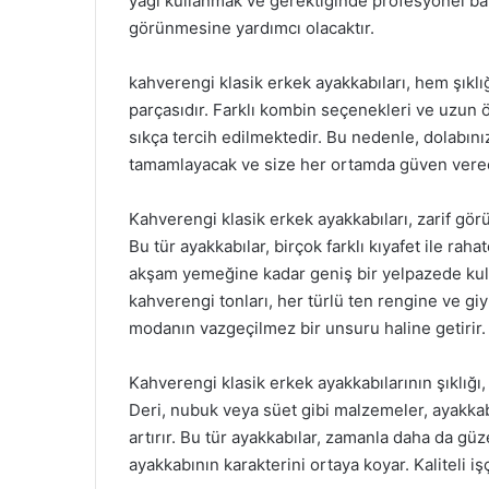
yağı kullanmak ve gerektiğinde profesyonel ba
görünmesine yardımcı olacaktır.
kahverengi klasik erkek ayakkabıları, hem şıkl
parçasıdır. Farklı kombin seçenekleri ve uzun
sıkça tercih edilmektedir. Bu nedenle, dolabınız
tamamlayacak ve size her ortamda güven verec
Kahverengi klasik erkek ayakkabıları, zarif gö
Bu tür ayakkabılar, birçok farklı kıyafet ile raha
akşam yemeğine kadar geniş bir yelpazede kulla
kahverengi tonları, her türlü ten rengine ve giy
modanın vazgeçilmez bir unsuru haline getirir.
Kahverengi klasik erkek ayakkabılarının şıklığı, 
Deri, nubuk veya süet gibi malzemeler, ayakkabı
artırır. Bu tür ayakkabılar, zamanla daha da gü
ayakkabının karakterini ortaya koyar. Kaliteli i