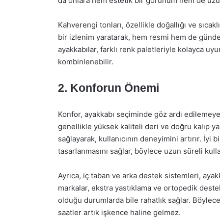
da onlara hem estetik bir görünüm hem de uzun
Kahverengi tonları, özellikle doğallığı ve sıcakl
bir izlenim yaratarak, hem resmi hem de günde
ayakkabılar, farklı renk paletleriyle kolayca uy
kombinlenebilir.
2. Konforun Önemi
Konfor, ayakkabı seçiminde göz ardı edilemeye
genellikle yüksek kaliteli deri ve doğru kalıp y
sağlayarak, kullanıcının deneyimini artırır. İyi 
tasarlanmasını sağlar, böylece uzun süreli kull
Ayrıca, iç taban ve arka destek sistemleri, ayakk
markalar, ekstra yastıklama ve ortopedik dest
olduğu durumlarda bile rahatlık sağlar. Böylece
saatler artık işkence haline gelmez.