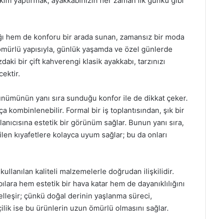
kım yaptırmak, ayakkabınızın her zaman ilk günkü gibi
ığı hem de konforu bir arada sunan, zamansız bir moda
 ömürlü yapısıyla, günlük yaşamda ve özel günlerde
daki bir çift kahverengi klasik ayakkabı, tarzınızı
ektir.
rünümünün yanı sıra sunduğu konfor ile de dikkat çeker.
tça kombinlenebilir. Formal bir iş toplantısından, şık bir
nıcısına estetik bir görünüm sağlar. Bunun yanı sıra,
ilen kıyafetlere kolayca uyum sağlar; bu da onları
kullanılan kaliteli malzemelerle doğrudan ilişkilidir.
lara hem estetik bir hava katar hem de dayanıklılığını
zelleşir; çünkü doğal derinin yaşlanma süreci,
şçilik ise bu ürünlerin uzun ömürlü olmasını sağlar.