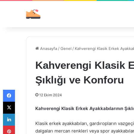
Anasayfa
/
Genel
/
Kahverengi Klasik Erkek Ayakkabı
Kahverengi Klasik E
Şıklığı ve Konforu
Facebook
12 Ekim 2024
X
Kahverengi Klasik Erkek Ayakkabılarının Şıklı
LinkedIn
Klasik erkek ayakkabıları, gardıropların vazgeç
Pinterest
dalgaları mercan renkleri veya spor ayakkabıla