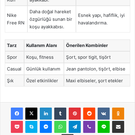
Daha doğal hareket
Nike
Esnek yapı, hafiflik, iyi
özgürlüğü sunan bir
Free RN
havalandırma.
koşu ayakkabısı.
Tarz
Kullanım Alanı
Önerilen Kombinler
Spor
Koşu, fitness
Şort, spor tigit, tişört
Casual
Günlük kullanım
Jean pantolon, tişört, elbise
Şık
Özel etkinlikler
Maxi elbiseler, şort etekler
Facebook
X
LinkedIn
Tumblr
Pinterest
Reddit
VKontakte
Odnok
Pocket
Skype
Messenger
WhatsApp
Telegram
Viber
Line
E-Posta ile payla
Yazdır