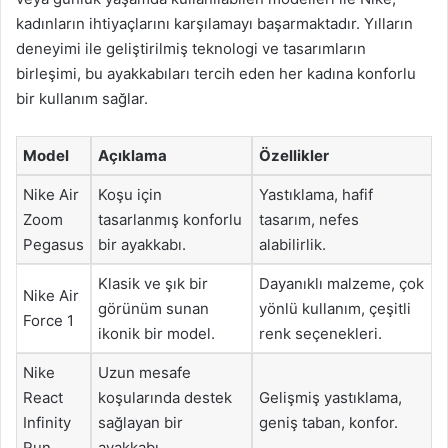
kadınların ihtiyaçlarını karşılamayı başarmaktadır. Yılların
deneyimi ile geliştirilmiş teknologi ve tasarımların
birleşimi, bu ayakkabıları tercih eden her kadına konforlu
bir kullanım sağlar.
Model
Açıklama
Özellikler
Nike Air
Koşu için
Yastıklama, hafif
Zoom
tasarlanmış konforlu
tasarım, nefes
Pegasus
bir ayakkabı.
alabilirlik.
Klasik ve şık bir
Dayanıklı malzeme, çok
Nike Air
görünüm sunan
yönlü kullanım, çeşitli
Force 1
ikonik bir model.
renk seçenekleri.
Nike
Uzun mesafe
React
koşularında destek
Gelişmiş yastıklama,
Infinity
sağlayan bir
geniş taban, konfor.
Run
ayakkabı.