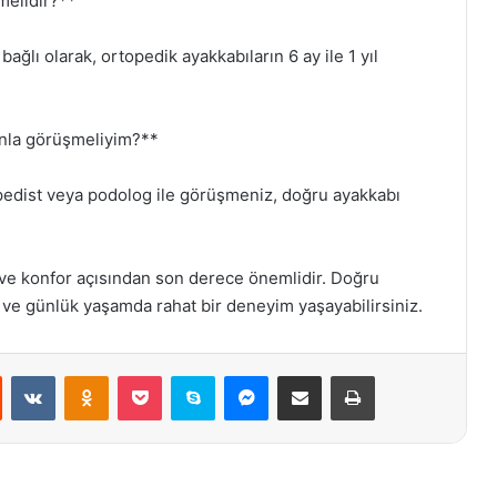
lmelidir?**
ğlı olarak, ortopedik ayakkabıların 6 ay ile 1 yıl
anla görüşmeliyim?**
rtopedist veya podolog ile görüşmeniz, doğru ayakkabı
k ve konfor açısından son derece önemlidir. Doğru
r ve günlük yaşamda rahat bir deneyim yaşayabilirsiniz.
st
Reddit
VKontakte
Odnoklassniki
Pocket
Skype
Messenger
E-Posta ile paylaş
Yazdır