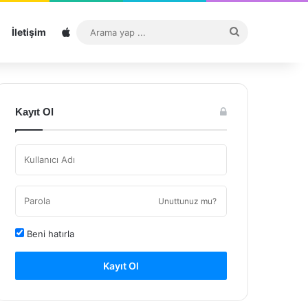
Sitemap
Arama
İletişim
yap
...
Kayıt Ol
Unuttunuz mu?
Beni hatırla
Kayıt Ol