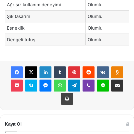
Ağrısız kullanım deneyimi
Olumlu
Şık tasarım
Olumlu
Esneklik
Olumlu
Dengeli tutuş
Olumlu
Facebook
X
LinkedIn
Tumblr
Pinterest
Reddit
VKontakte
Odnok
Pocket
Skype
Messenger
WhatsApp
Telegram
Viber
Line
E-Posta ile payla
Yazdır
Kayıt Ol