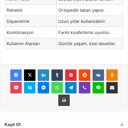
Rahatlık
Ortopedik taban yapısı.
Dayanıklılık
Uzun yıllar kullanılabilir.
Kombinasyon
Farklı kıyafetlerle uyumlu.
Kullanım Alanları
Günlük yaşam, özel davetler.
Facebook
X
LinkedIn
Tumblr
Pinterest
Reddit
VKontakte
Odnok
Pocket
Skype
Messenger
WhatsApp
Telegram
Viber
Line
E-Posta ile payla
Yazdır
Kayıt Ol