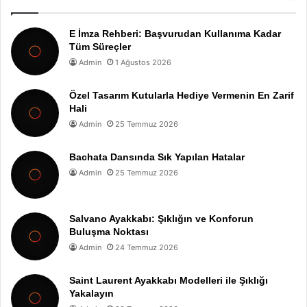
E İmza Rehberi: Başvurudan Kullanıma Kadar
Tüm Süreçler
Admin
1 Ağustos 2026
Özel Tasarım Kutularla Hediye Vermenin En Zarif
Hali
Admin
25 Temmuz 2026
Bachata Dansında Sık Yapılan Hatalar
Admin
25 Temmuz 2026
Salvano Ayakkabı: Şıklığın ve Konforun
Buluşma Noktası
Admin
24 Temmuz 2026
Saint Laurent Ayakkabı Modelleri ile Şıklığı
Yakalayın