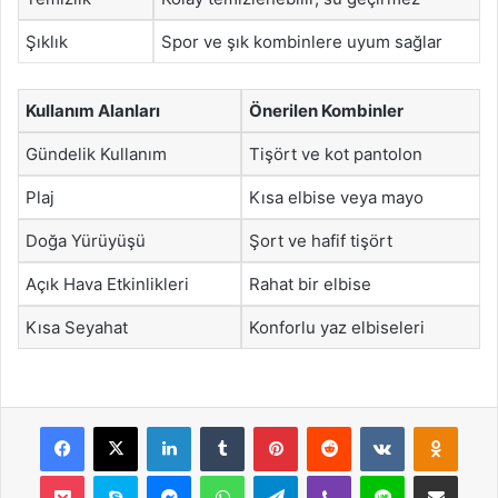
Şıklık
Spor ve şık kombinlere uyum sağlar
Kullanım Alanları
Önerilen Kombinler
Gündelik Kullanım
Tişört ve kot pantolon
Plaj
Kısa elbise veya mayo
Doğa Yürüyüşü
Şort ve hafif tişört
Açık Hava Etkinlikleri
Rahat bir elbise
Kısa Seyahat
Konforlu yaz elbiseleri
Facebook
X
LinkedIn
Tumblr
Pinterest
Reddit
VKontakte
Odnok
Pocket
Skype
Messenger
WhatsApp
Telegram
Viber
Line
E-Posta ile payla