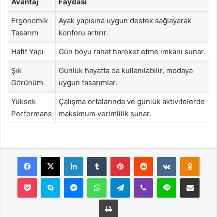
Avantaj
Faydası
Ergonomik
Ayak yapısına uygun destek sağlayarak
Tasarım
konforu artırır.
Hafif Yapı
Gün boyu rahat hareket etme imkanı sunar.
Şık
Günlük hayatta da kullanılabilir, modaya
Görünüm
uygun tasarımlar.
Yüksek
Çalışma ortalarında ve günlük aktivitelerde
Performans
maksimum verimlilik sunar.
Facebook
X
LinkedIn
Tumblr
Pinterest
Reddit
VKontakte
Odnok
Pocket
Skype
Messenger
WhatsApp
Telegram
Viber
Line
E-Posta ile payla
Yazdır