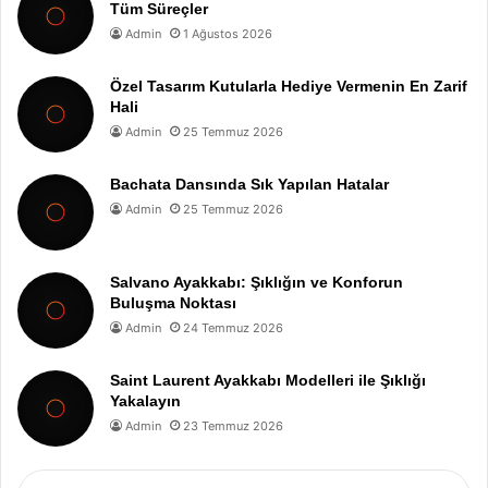
Tüm Süreçler
Admin
1 Ağustos 2026
Özel Tasarım Kutularla Hediye Vermenin En Zarif
Hali
Admin
25 Temmuz 2026
Bachata Dansında Sık Yapılan Hatalar
Admin
25 Temmuz 2026
Salvano Ayakkabı: Şıklığın ve Konforun
Buluşma Noktası
Admin
24 Temmuz 2026
Saint Laurent Ayakkabı Modelleri ile Şıklığı
Yakalayın
Admin
23 Temmuz 2026