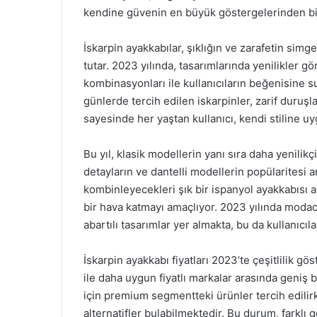
kendine güvenin en büyük göstergelerinden bir
İskarpin ayakkabılar, şıklığın ve zarafetin sim
tutar. 2023 yılında, tasarımlarında yenilikler 
kombinasyonları ile kullanıcıların beğenisine s
günlerde tercih edilen iskarpinler, zarif duruşl
sayesinde her yaştan kullanıcı, kendi stiline u
Bu yıl, klasik modellerin yanı sıra daha yenilik
detayların ve dantelli modellerin popülaritesi art
kombinleyecekleri şık bir ispanyol ayakkabısı ara
bir hava katmayı amaçlıyor. 2023 yılında moda
abartılı tasarımlar yer almakta, bu da kullanıcıl
İskarpin ayakkabı fiyatları 2023’te çeşitlilik 
ile daha uygun fiyatlı markalar arasında geniş b
için premium segmentteki ürünler tercih edilirken
alternatifler bulabilmektedir. Bu durum, farklı g