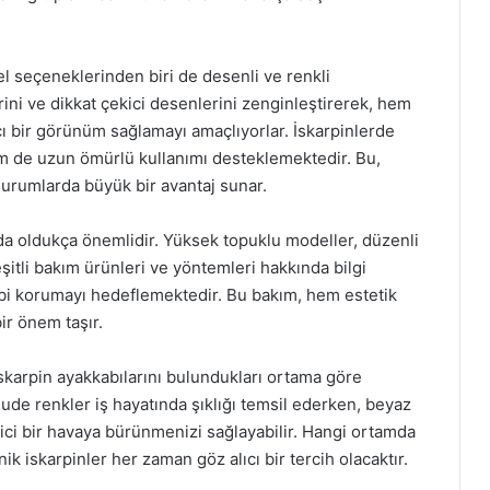
el seçeneklerinden biri de desenli ve renkli
rini ve dikkat çekici desenlerini zenginleştirerek, hem
ı bir görünüm sağlamayı amaçlıyorlar. İskarpinlerde
hem de uzun ömürlü kullanımı desteklemektedir. Bu,
durumlarda büyük bir avantaj sunar.
 da oldukça önemlidir. Yüksek topuklu modeller, düzenli
eşitli bakım ürünleri ve yöntemleri hakkında bilgi
ibi korumayı hedeflemektedir. Bu bakım, hem estetik
r önem taşır.
, iskarpin ayakkabılarını bulundukları ortama göre
nude renkler iş hayatında şıklığı temsil ederken, beyaz
kici bir havaya bürünmenizi sağlayabilir. Hangi ortamda
ik iskarpinler her zaman göz alıcı bir tercih olacaktır.