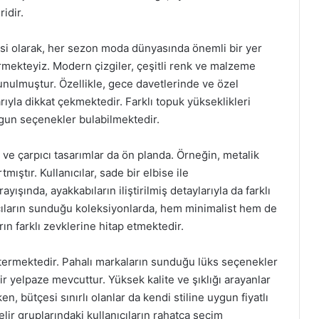
idir.
gesi olarak, her sezon moda dünyasında önemli bir yer
görmekteyiz. Modern çizgiler, çeşitli renk ve malzeme
unulmuştur. Özellikle, gece davetlerinde ve özel
arıyla dikkat çekmektedir. Farklı topuk yükseklikleri
ygun seçenekler bulabilmektedir.
çi ve çarpıcı tasarımlar da ön planda. Örneğin, metalik
mıştır. Kullanıcılar, sade bir elbise ile
yışında, ayakkabıların iliştirilmiş detaylarıyla da farklı
cıların sunduğu koleksiyonlarda, hem minimalist hem de
arın farklı zevklerine hitap etmektedir.
göstermektedir. Pahalı markaların sunduğu lüks seçenekler
ir yelpaze mevcuttur. Yüksek kalite ve şıklığı arayanlar
, bütçesi sınırlı olanlar da kendi stiline uygun fiyatlı
elir gruplarındaki kullanıcıların rahatça seçim