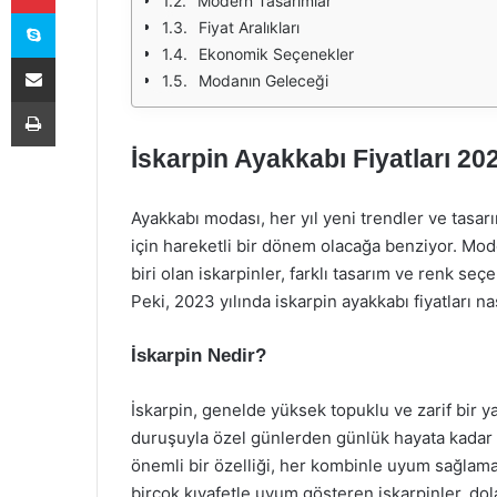
Modern Tasarımlar
Skype
Fiyat Aralıkları
Ekonomik Seçenekler
E-Posta ile paylaş
Modanın Geleceği
Yazdır
İskarpin Ayakkabı Fiyatları 2
Ayakkabı modası, her yıl yeni trendler ve tasarı
için hareketli bir dönem olacağa benziyor. Mo
biri olan iskarpinler, farklı tasarım ve renk s
Peki, 2023 yılında iskarpin ayakkabı fiyatları na
İskarpin Nedir?
İskarpin, genelde yüksek topuklu ve zarif bir ya
duruşuyla özel günlerden günlük hayata kadar g
önemli bir özelliği, her kombinle uyum sağlama
birçok kıyafetle uyum gösteren iskarpinler, dol