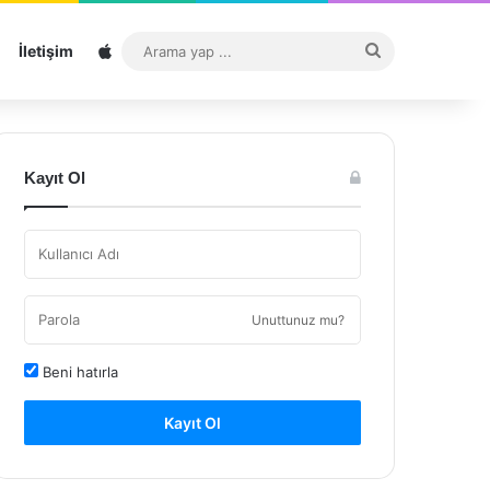
Sitemap
Arama
İletişim
yap
...
Kayıt Ol
Unuttunuz mu?
Beni hatırla
Kayıt Ol