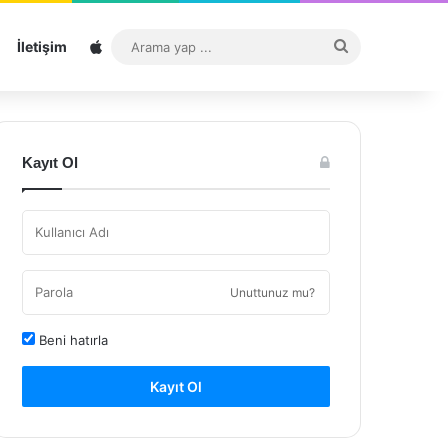
Sitemap
Arama
İletişim
yap
...
Kayıt Ol
Unuttunuz mu?
Beni hatırla
Kayıt Ol