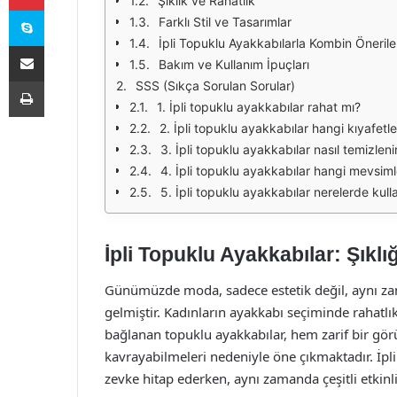
Şıklık ve Rahatlık
Skype
Farklı Stil ve Tasarımlar
İpli Topuklu Ayakkabılarla Kombin Önerile
E-Posta ile paylaş
Bakım ve Kullanım İpuçları
Yazdır
SSS (Sıkça Sorulan Sorular)
1. İpli topuklu ayakkabılar rahat mı?
2. İpli topuklu ayakkabılar hangi kıyafetl
3. İpli topuklu ayakkabılar nasıl temizleni
4. İpli topuklu ayakkabılar hangi mevsimle
5. İpli topuklu ayakkabılar nerelerde kullan
İpli Topuklu Ayakkabılar: Şıkl
Günümüzde moda, sadece estetik değil, aynı zam
gelmiştir. Kadınların ayakkabı seçiminde rahatlık
bağlanan topuklu ayakkabılar, hem zarif bir gö
kavrayabilmeleri nedeniyle öne çıkmaktadır. İpli t
zevke hitap ederken, aynı zamanda çeşitli etkinl