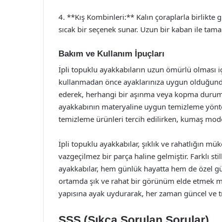
4. **Kış Kombinleri:** Kalın çoraplarla birlikte 
sıcak bir seçenek sunar. Uzun bir kaban ile tama
Bakım ve Kullanım İpuçları
İpli topuklu ayakkabıların uzun ömürlü olması i
kullanmadan önce ayaklarınıza uygun olduğundan
ederek, herhangi bir aşınma veya kopma durum
ayakkabının materyaline uygun temizleme yönteml
temizleme ürünleri tercih edilirken, kumaş modell
İpli topuklu ayakkabılar, şıklık ve rahatlığın m
vazgeçilmez bir parça haline gelmiştir. Farklı sti
ayakkabılar, hem günlük hayatta hem de özel gün
ortamda şık ve rahat bir görünüm elde etmek m
yapısına ayak uydurarak, her zaman güncel ve 
SSS (Sıkça Sorulan Sorular)