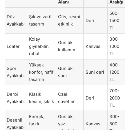
Alanı
Aralığı
500-
Düz
Şık ve zarif
Ofis, resmi
Deri
1500
Ayakkabı
tasarım
etkinlik
TL
Kolay
300-
Günlük
Loafer
giyilebilir,
Kanvas
1000
kullanım
rahat
TL
Yüksek
400-
Spor
Günlük,
konfor, hafif
Suni deri
1200
Ayakkabı
spor
tasarım
TL
700-
Derbi
Klasik
Özel
Deri
2000
Ayakkabı
kesim, şıklık
davetler
TL
Enerjik,
Günlük,
300-
Desenli
farklı
yaz
Kanvas
800
Ayakkabı