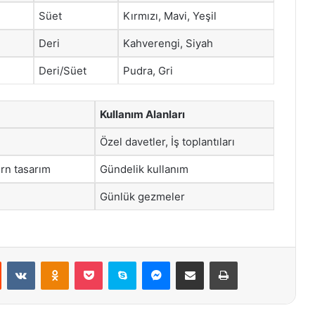
Süet
Kırmızı, Mavi, Yeşil
Deri
Kahverengi, Siyah
Deri/Süet
Pudra, Gri
Kullanım Alanları
Özel davetler, İş toplantıları
rn tasarım
Gündelik kullanım
Günlük gezmeler
st
Reddit
VKontakte
Odnoklassniki
Pocket
Skype
Messenger
E-Posta ile paylaş
Yazdır