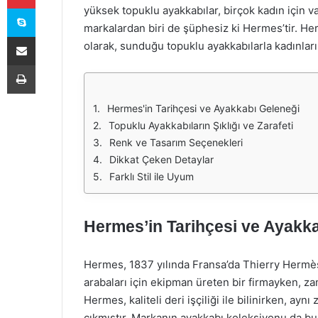
Skype
yüksek topuklu ayakkabılar, birçok kadın için 
markalardan biri de şüphesiz ki Hermes’tir. Herm
E-Posta ile paylaş
olarak, sunduğu topuklu ayakkabılarla kadınları
Yazdır
Hermes'in Tarihçesi ve Ayakkabı Geleneği
Topuklu Ayakkabıların Şıklığı ve Zarafeti
Renk ve Tasarım Seçenekleri
Dikkat Çeken Detaylar
Farklı Stil ile Uyum
Hermes’in Tarihçesi ve Ayakk
Hermes, 1837 yılında Fransa’da Thierry Hermès 
arabaları için ekipman üreten bir firmayken, z
Hermes, kaliteli deri işçiliği ile bilinirken, ayn
çıkmıştır. Markanın ayakkabı koleksiyonu da bu 