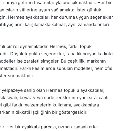
bir araya getiren tasarımlarıyla öne çıkmaktadır. Her bir
lanıcıların stillerine uyum sağlamakta. İster günlük
er için, Hermes ayakkabıları her duruma uygun seçenekler
ihtiyaçlarını karşılamakla kalmaz, aynı zamanda onları
li bir rol oynamaktadır. Hermes, farklı topuk
tedir. Düşük topuklu seçenekler, rahatlık arayan kadınlar
eller ise zarafeti simgeler. Bu çeşitlilik, markanın
maktadır. Farklı kesimlerde sunulan modeller, hem ofis
kler sunmaktadır.
 yelpazeye sahip olan Hermes topuklu ayakkabılar,
k siyah, beyaz veya nude renklerinin yanı sıra, canlı
l gibi farklı malzemelerin kullanımı, ayakkabılara
kanın dikkatli işçiliğinin bir göstergesidir.
ir. Her bir ayakkabı parçası, uzman zanaatkarlar