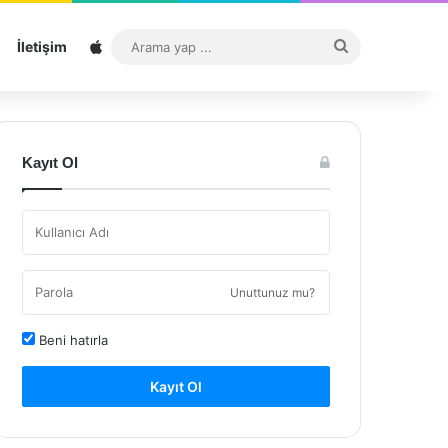
Sitemap
Arama
İletişim
yap
...
Kayıt Ol
Unuttunuz mu?
Beni hatırla
Kayıt Ol