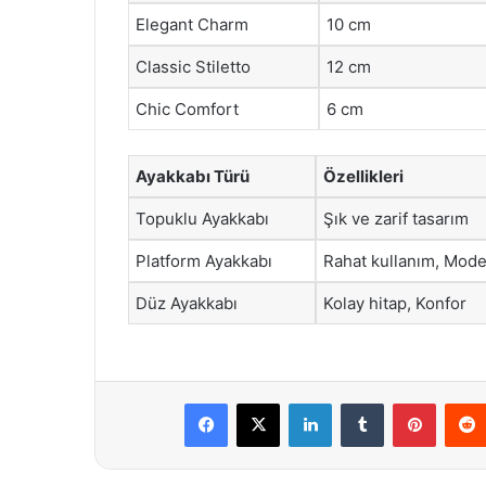
Elegant Charm
10 cm
Classic Stiletto
12 cm
Chic Comfort
6 cm
Ayakkabı Türü
Özellikleri
Topuklu Ayakkabı
Şık ve zarif tasarım
Platform Ayakkabı
Rahat kullanım, Mode
Düz Ayakkabı
Kolay hitap, Konfor
Facebook
X
LinkedIn
Tumblr
Pintere