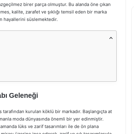
vazgeçilmez birer parça olmuştur. Bu alanda öne çıkan
es, kalite, zarafet ve şıklığı temsil eden bir marka
n hayallerini süslemektedir.
abı Geleneği
tarafından kurulan köklü bir markadır. Başlangıçta at
amanla moda dünyasında önemli bir yer edinmiştir.
ı zamanda lüks ve zarif tasarımları ile de ön plana
mirası üzerine inşa ederek, zarif ve şık tasarımlarıyla