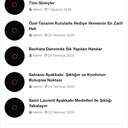
Tüm Süreçler
Admin
1 Ağustos 2026
Özel Tasarım Kutularla Hediye Vermenin En Zarif
Hali
Admin
25 Temmuz 2026
Bachata Dansında Sık Yapılan Hatalar
Admin
25 Temmuz 2026
Salvano Ayakkabı: Şıklığın ve Konforun
Buluşma Noktası
Admin
24 Temmuz 2026
Saint Laurent Ayakkabı Modelleri ile Şıklığı
Yakalayın
Admin
23 Temmuz 2026