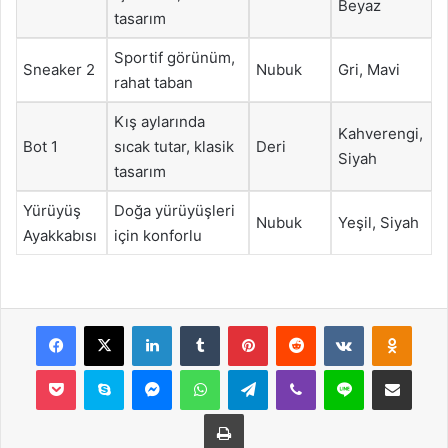
Beyaz
tasarım
Sportif görünüm,
Sneaker 2
Nubuk
Gri, Mavi
rahat taban
Kış aylarında
Kahverengi,
Bot 1
sıcak tutar, klasik
Deri
Siyah
tasarım
Yürüyüş
Doğa yürüyüşleri
Nubuk
Yeşil, Siyah
Ayakkabısı
için konforlu
Facebook
X
LinkedIn
Tumblr
Pinterest
Reddit
VKontakte
Odnok
Pocket
Skype
Messenger
WhatsApp
Telegram
Viber
Line
E-Posta ile payla
Yazdır