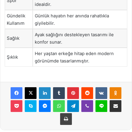
Spor
idealdir.
Gündelik
Günlük hayatın her anında rahatlıkla
Kullanım
giyilebilir.
Ayak sağlığını destekleyen tasarımı ile
Sağlık
konfor sunar.
Her yaştan erkeğe hitap eden modern
Şıklık
görünümde tasarlanmıştır.
Facebook
X
LinkedIn
Tumblr
Pinterest
Reddit
VKontakte
Odnok
Pocket
Skype
Messenger
WhatsApp
Telegram
Viber
Line
E-Posta ile payla
Yazdır