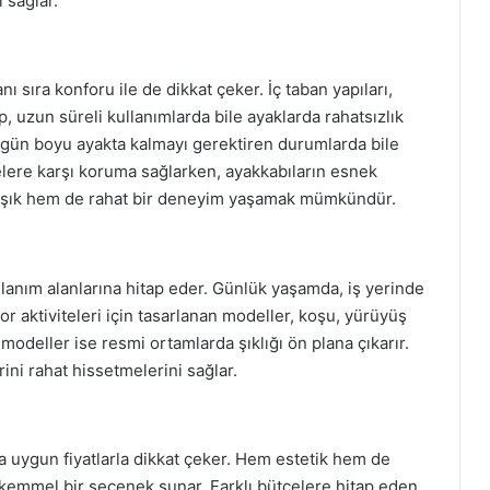
 sağlar.
 sıra konforu ile de dikkat çeker. İç taban yapıları,
 uzun süreli kullanımlarda bile ayaklarda rahatsızlık
e, gün boyu ayakta kalmayı gerektiren durumlarda bile
belere karşı koruma sağlarken, ayakkabıların esnek
m şık hem de rahat bir deneyim yaşamak mümkündür.
llanım alanlarına hitap eder. Günlük yaşamda, iş yerinde
por aktiviteleri için tasarlanan modeller, koşu, yürüyüş
 modeller ise resmi ortamlarda şıklığı ön plana çıkarır.
rini rahat hissetmelerini sağlar.
 uygun fiyatlarla dikkat çeker. Hem estetik hem de
mükemmel bir seçenek sunar. Farklı bütçelere hitap eden