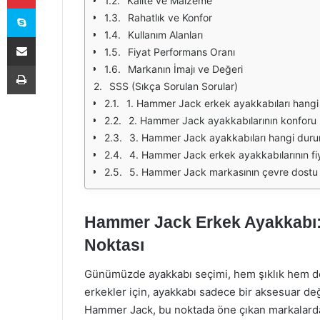
Kalite ve Malzeme
Skype
Rahatlık ve Konfor
Kullanım Alanları
E-Posta ile paylaş
Fiyat Performans Oranı
Yazdır
Markanın İmajı ve Değeri
SSS (Sıkça Sorulan Sorular)
1. Hammer Jack erkek ayakkabıları hangi 
2. Hammer Jack ayakkabılarının konforu 
3. Hammer Jack ayakkabıları hangi duruml
4. Hammer Jack erkek ayakkabılarının fiya
5. Hammer Jack markasının çevre dostu ü
Hammer Jack Erkek Ayakkabı: 
Noktası
Günümüzde ayakkabı seçimi, hem şıklık hem de k
erkekler için, ayakkabı sadece bir aksesuar deği
Hammer Jack, bu noktada öne çıkan markalardan 