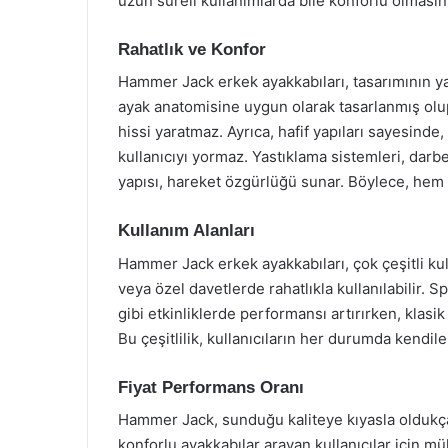
uzun süreli kullanımlarda bile konforlu olmasını
Rahatlık ve Konfor
Hammer Jack erkek ayakkabıları, tasarımının yanı
ayak anatomisine uygun olarak tasarlanmış olup,
hissi yaratmaz. Ayrıca, hafif yapıları sayesind
kullanıcıyı yormaz. Yastıklama sistemleri, dar
yapısı, hareket özgürlüğü sunar. Böylece, he
Kullanım Alanları
Hammer Jack erkek ayakkabıları, çok çeşitli ku
veya özel davetlerde rahatlıkla kullanılabilir. S
gibi etkinliklerde performansı artırırken, klasik
Bu çeşitlilik, kullanıcıların her durumda kendile
Fiyat Performans Oranı
Hammer Jack, sunduğu kaliteye kıyasla oldukça
konforlu ayakkabılar arayan kullanıcılar için 