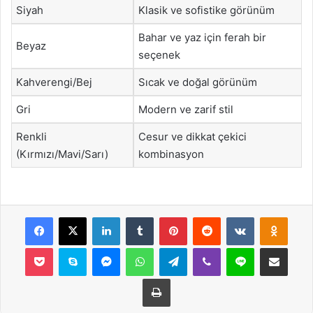
Siyah
Klasik ve sofistike görünüm
Bahar ve yaz için ferah bir
Beyaz
seçenek
Kahverengi/Bej
Sıcak ve doğal görünüm
Gri
Modern ve zarif stil
Renkli
Cesur ve dikkat çekici
(Kırmızı/Mavi/Sarı)
kombinasyon
Facebook
X
LinkedIn
Tumblr
Pinterest
Reddit
VKontakte
Odnok
Pocket
Skype
Messenger
WhatsApp
Telegram
Viber
Line
E-Posta ile payla
Yazdır