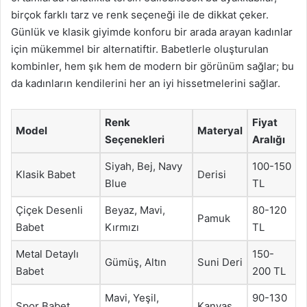
birçok farklı tarz ve renk seçeneği ile de dikkat çeker.
Günlük ve klasik giyimde konforu bir arada arayan kadınlar
için mükemmel bir alternatiftir. Babetlerle oluşturulan
kombinler, hem şık hem de modern bir görünüm sağlar; bu
da kadınların kendilerini her an iyi hissetmelerini sağlar.
Renk
Fiyat
Model
Materyal
Seçenekleri
Aralığı
Siyah, Bej, Navy
100-150
Klasik Babet
Derisi
Blue
TL
Çiçek Desenli
Beyaz, Mavi,
80-120
Pamuk
Babet
Kırmızı
TL
Metal Detaylı
150-
Gümüş, Altın
Suni Deri
Babet
200 TL
Mavi, Yeşil,
90-130
Spor Babet
Kanvas