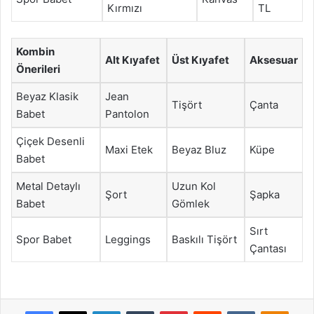
Kırmızı
TL
Kombin
Alt Kıyafet
Üst Kıyafet
Aksesuar
Önerileri
Beyaz Klasik
Jean
Tişört
Çanta
Babet
Pantolon
Çiçek Desenli
Maxi Etek
Beyaz Bluz
Küpe
Babet
Metal Detaylı
Uzun Kol
Şort
Şapka
Babet
Gömlek
Sırt
Spor Babet
Leggings
Baskılı Tişört
Çantası
Facebook
X
LinkedIn
Tumblr
Pinterest
Reddit
VKontakte
Odnok