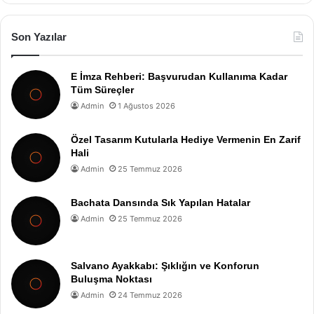
Son Yazılar
E İmza Rehberi: Başvurudan Kullanıma Kadar
Tüm Süreçler
Admin
1 Ağustos 2026
Özel Tasarım Kutularla Hediye Vermenin En Zarif
Hali
Admin
25 Temmuz 2026
Bachata Dansında Sık Yapılan Hatalar
Admin
25 Temmuz 2026
Salvano Ayakkabı: Şıklığın ve Konforun
Buluşma Noktası
Admin
24 Temmuz 2026