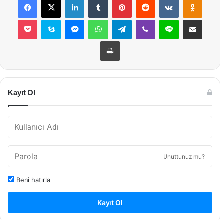
Pocket
Skype
Messenger
WhatsApp
Telegram
Viber
Line
E-Posta ile payla
Yazdır
Kayıt Ol
Unuttunuz mu?
Beni hatırla
Kayıt Ol