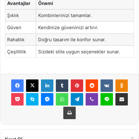
Avantajlar
Önemi
Şıklık
Kombinlerinizi tamamlar.
Güven
Kendinize güveninizi artırır.
Rahatlık
Doğru tasarım ile konfor sunar.
Çeşitlilik
Sizdeki stile uygun seçenekler sunar.
Facebook
X
LinkedIn
Tumblr
Pinterest
Reddit
VKontakte
Odnok
Pocket
Skype
Messenger
WhatsApp
Telegram
Viber
Line
E-Posta ile payla
Yazdır