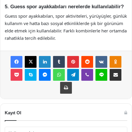
5. Guess spor ayakkabıları nerelerde kullanılabilir?
Guess spor ayakkabıları, spor aktiviteleri, yürüyüşler, günlük
kullanım ve hatta bazı sosyal etkinliklerde şık bir görünüm
elde etmek için kullanılabilir. Farklı kombinlerle her ortamda
rahatlıkla tercih edilebilir.
Facebook
X
LinkedIn
Tumblr
Pinterest
Reddit
VKontakte
Odnok
Pocket
Skype
Messenger
WhatsApp
Telegram
Viber
Line
E-Posta ile payla
Yazdır
Kayıt Ol