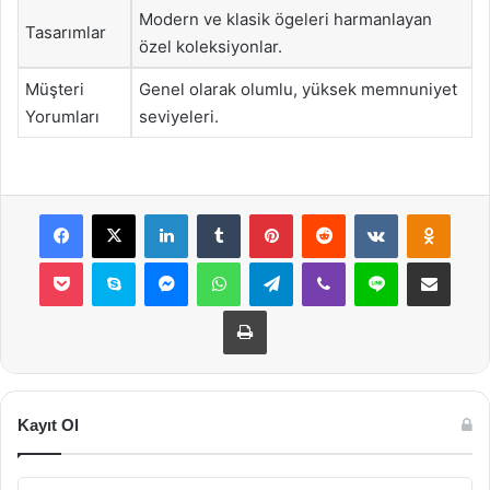
Modern ve klasik ögeleri harmanlayan
Tasarımlar
özel koleksiyonlar.
Müşteri
Genel olarak olumlu, yüksek memnuniyet
Yorumları
seviyeleri.
Facebook
X
LinkedIn
Tumblr
Pinterest
Reddit
VKontakte
Odnok
Pocket
Skype
Messenger
WhatsApp
Telegram
Viber
Line
E-Posta ile payla
Yazdır
Kayıt Ol