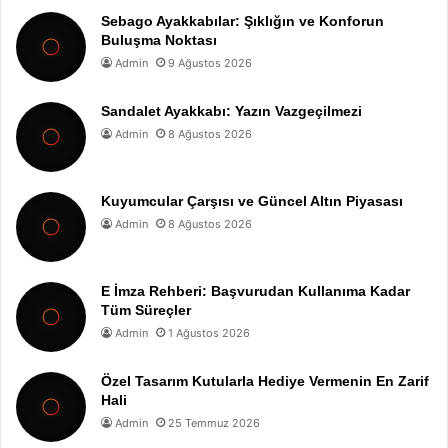
Sebago Ayakkabılar: Şıklığın ve Konforun
Buluşma Noktası
Admin
9 Ağustos 2026
Sandalet Ayakkabı: Yazın Vazgeçilmezi
Admin
8 Ağustos 2026
Kuyumcular Çarşısı ve Güncel Altın Piyasası
Admin
8 Ağustos 2026
E İmza Rehberi: Başvurudan Kullanıma Kadar
Tüm Süreçler
Admin
1 Ağustos 2026
Özel Tasarım Kutularla Hediye Vermenin En Zarif
Hali
Admin
25 Temmuz 2026