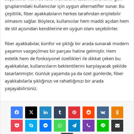
gruplarındaki kullanıcılar için uygun alternatifler sunar. Bu
çeşitlilik, fiber ayakkabıların herkes tarafından erişilebilir
olmasını sağlar. Böylece, kullanıcılar hem maddi açıdan hem
de stil açısından kendilerine en uygun olanı seçebilirler.
fiber ayakkabılar, konfor ve şıklığı bir arada sunarak modern
yaşamın vazgeçilmez bir parçası haline gelmiştir. Hem
estetik hem de fonksiyonel özellikleri ile dikkat çeken bu
ayakkabılar, kullanıcıların beklentilerini karşılayacak şekilde
tasarlanmıştır. Günlük yaşamda ya da özel günlerde, fiber
ayakkabılarla şıklığınızı ve rahatlığınızı bir arada
yaşayabilirsiniz.
Facebook
X
LinkedIn
Tumblr
Pinterest
Reddit
VKontakte
Odnok
Pocket
Skype
Messenger
WhatsApp
Telegram
Viber
Line
E-Posta ile payla
Yazdır