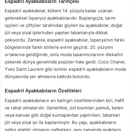
Espadril Ayakkabıların Tarihçesi
Espadril ayakkabılar, kökeni 14. yüzyıla kadar uzanan
geleneksel İspanyol ayakkabılarıdır. Başlangıçta, tarım
işçileri ve çiftçiler tarafından giyilen bu ayakkabılar, doğal
jüt veya sisal iplerinden yapılan tabanlarıyla dikkat
çekiyordu. Zamanla, espadril ayakkabılar, İspanya’nın farklı
bölgelerinde farklı stillerle evrim geçirdi. 20. yüzyılın
ortalarına geldiğinde, ünlü moda tasarımcılarının dikkatini
çekerek dünya genelinde popüler hale geldi. Coco Chanel,
Yves Saint Laurent gibi isimler espadril ayakkabıların moda
dünyasında yer almasına katkıda bulundu.
Espadril Ayakkabıların Özellikleri
Espadril ayakkabıların en belirgin özelliklerinden biri, hafif
ve rahat olmalarıdır. Genellikle, üst kısımları pamuk, keten
veya kanvas gibi doğal kumaşlardan yapılırken, tabanları
jüt veya sisal ipi ile kaplanmıştır. Bu yapı, ayakkabıların
nefes alabilir olmasını sağlarken, aynı zamanda ayakların