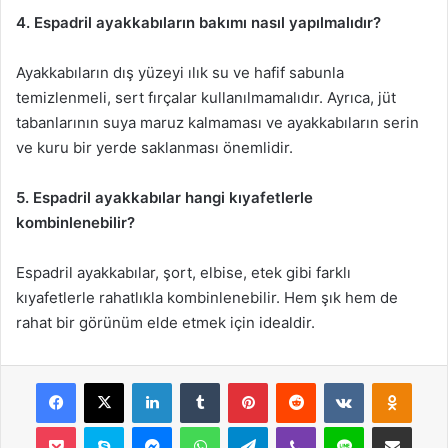
4. Espadril ayakkabıların bakımı nasıl yapılmalıdır?
Ayakkabıların dış yüzeyi ılık su ve hafif sabunla
temizlenmeli, sert fırçalar kullanılmamalıdır. Ayrıca, jüt
tabanlarının suya maruz kalmaması ve ayakkabıların serin
ve kuru bir yerde saklanması önemlidir.
5. Espadril ayakkabılar hangi kıyafetlerle
kombinlenebilir?
Espadril ayakkabılar, şort, elbise, etek gibi farklı
kıyafetlerle rahatlıkla kombinlenebilir. Hem şık hem de
rahat bir görünüm elde etmek için idealdir.
Facebook
X
LinkedIn
Tumblr
Pinterest
Reddit
VKontakte
Odnok
Pocket
Skype
Messenger
WhatsApp
Telegram
Viber
Line
E-Posta ile payla