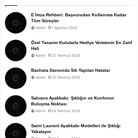
E İmza Rehberi: Başvurudan Kullanıma Kadar
Tüm Süreçler
Admin
1 Ağustos 2026
Özel Tasarım Kutularla Hediye Vermenin En Zarif
Hali
Admin
25 Temmuz 2026
Bachata Dansında Sık Yapılan Hatalar
Admin
25 Temmuz 2026
Salvano Ayakkabı: Şıklığın ve Konforun
Buluşma Noktası
Admin
24 Temmuz 2026
Saint Laurent Ayakkabı Modelleri ile Şıklığı
Yakalayın