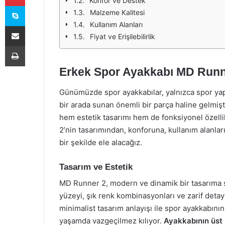
Konfor ve Destek
Skype
Malzeme Kalitesi
Kullanım Alanları
E-Posta ile paylaş
Fiyat ve Erişilebilirlik
Yazdır
Erkek Spor Ayakkabı MD Runne
Günümüzde spor ayakkabılar, yalnızca spor yap
bir arada sunan önemli bir parça haline gelmişt
hem estetik tasarımı hem de fonksiyonel özell
2’nin tasarımından, konforuna, kullanım alanla
bir şekilde ele alacağız.
Tasarım ve Estetik
MD Runner 2, modern ve dinamik bir tasarıma s
yüzeyi, şık renk kombinasyonları ve zarif detayla
minimalist tasarım anlayışı ile spor ayakkabını
yaşamda vazgeçilmez kılıyor.
Ayakkabının üst 