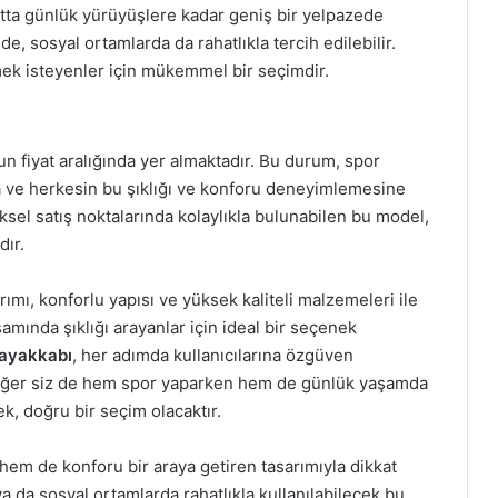
atta günlük yürüyüşlere kadar geniş bir yelpazede
e, sosyal ortamlarda da rahatlıkla tercih edilebilir.
k isteyenler için mükemmel bir seçimdir.
n fiyat aralığında yer almaktadır. Bu durum, spor
ta ve herkesin bu şıklığı ve konforu deneyimlemesine
ksel satış noktalarında kolaylıkla bulunabilen bu model,
dır.
mı, konforlu yapısı ve yüksek kaliteli malzemeleri ile
ında şıklığı arayanlar için ideal bir seçenek
 ayakkabı
, her adımda kullanıcılarına özgüven
 Eğer siz de hem spor yaparken hem de günlük yaşamda
k, doğru bir seçim olacaktır.
em de konforu bir araya getiren tasarımıyla dikkat
a da sosyal ortamlarda rahatlıkla kullanılabilecek bu