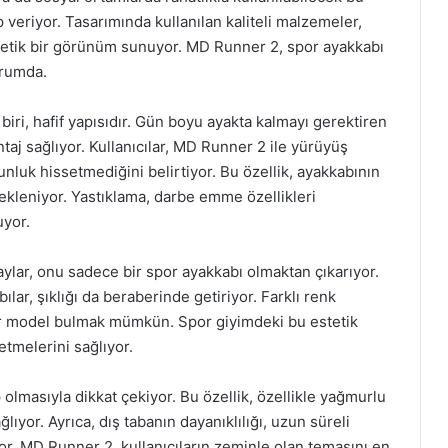
 veriyor. Tasarımında kullanılan kaliteli malzemeler,
etik bir görünüm sunuyor. MD Runner 2, spor ayakkabı
urumda.
biri, hafif yapısıdır. Gün boyu ayakta kalmayı gerektiren
taj sağlıyor. Kullanıcılar, MD Runner 2 ile yürüyüş
nluk hissetmediğini belirtiyor. Bu özellik, ayakkabının
tekleniyor. Yastıklama, darbe emme özellikleri
uyor.
ylar, onu sadece bir spor ayakkabı olmaktan çıkarıyor.
ar, şıklığı da beraberinde getiriyor. Farklı renk
ir model bulmak mümkün. Spor giyimdeki bu estetik
etmelerini sağlıyor.
 olmasıyla dikkat çekiyor. Bu özellik, özellikle yağmurlu
yor. Ayrıca, dış tabanın dayanıklılığı, uzun süreli
r. MD Runner 2, kullanıcıların zeminle olan temasını en