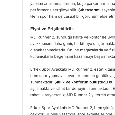
yapılan antrenmanlardan, koşu parkurlarına, h
performans sergileyebilir.
Şık tasarımı
sayesind
Hem spor hem de casual bir görünüm elde etme
Fiyat ve Erişilebilirlik
MD Runner 2, sunduğu kalite ve konfor ile uygu
ayakkabısını daha geniş bir kitleye ulaştırmak
olanak tanımaktadır. Online mağazalarda ve fizi
kullanıcıların beğenisini kazanmayı başarmakta
Erkek Spor Ayakkabı MD Runner 2, estetik tasarı
hem spor yapmayı sevenler hem de günlük yaşam
sunmaktadır.
Şıklık ve konforun buluştuğu bu
aşılamakta ve rahat bir deneyim sunmaktadır.
rahatlık arıyorsanız, MD Runner 2’yi tercih etme
Erkek Spor Ayakkabı MD Runner 2, hem şıklığı h
çekiyor. Günlük yaşamda, spor aktivitelerinde y