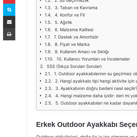
2. Su Geçirmezlik
Skype
3. Taban ve Kavrama
4. Konfor ve Fit
E-Posta ile paylaş
5. Ağırlık
Yazdır
6. Malzeme Kalitesi
7. Destek ve Amortisör
8. Fiyat ve Marka
9. Kullanım Amacı ve Sıklığı
10. Kullanıcı Yorumları ve İncelemeler
SSS (Sıkça Sorulan Sorular)
1. Outdoor ayakkabılarının su geçirmez o
2. Hangi ayakkabı tipi hangi aktivite içi
3. Ayakkabının doğru bedeni nasıl seçilir
4. Hangi malzeme daha iyidir: deri mi yo
5. Outdoor ayakkabıları ne kadar dayanık
Erkek Outdoor Ayakkabı Seçer
Outdoor aktiviteleri, doğa ile iç içe olmanın v