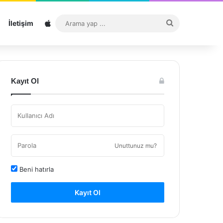
Sitemap
Arama
İletişim
yap
...
Kayıt Ol
Unuttunuz mu?
Beni hatırla
Kayıt Ol