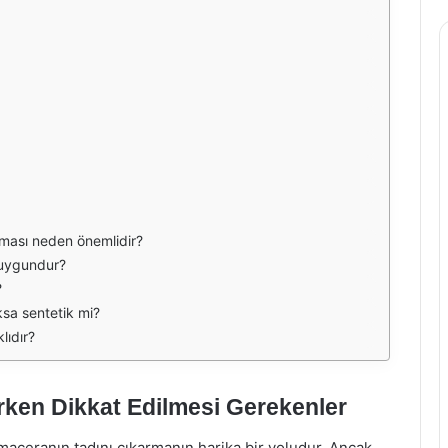
lması neden önemlidir?
n uygundur?
?
ksa sentetik mi?
lıdır?
ken Dikkat Edilmesi Gerekenler
e maceranın tadını çıkarmanın harika bir yoludur. Ancak