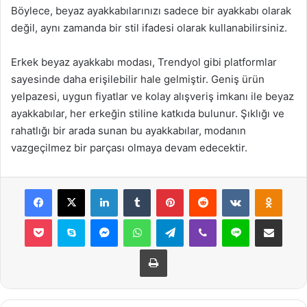
Böylece, beyaz ayakkabılarınızı sadece bir ayakkabı olarak
değil, aynı zamanda bir stil ifadesi olarak kullanabilirsiniz.
Erkek beyaz ayakkabı modası, Trendyol gibi platformlar
sayesinde daha erişilebilir hale gelmiştir. Geniş ürün
yelpazesi, uygun fiyatlar ve kolay alışveriş imkanı ile beyaz
ayakkabılar, her erkeğin stiline katkıda bulunur. Şıklığı ve
rahatlığı bir arada sunan bu ayakkabılar, modanın
vazgeçilmez bir parçası olmaya devam edecektir.
Facebook
X
LinkedIn
Tumblr
Pinterest
Reddit
VKontakte
Odnok
Pocket
Skype
Messenger
WhatsApp
Telegram
Viber
Line
E-Posta ile payla
Yazdır