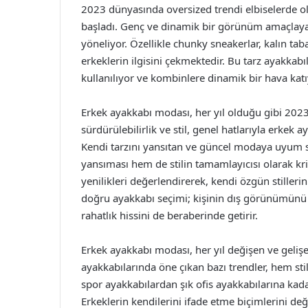
2023 dünyasında oversized trendi elbiselerde 
başladı. Genç ve dinamik bir görünüm amaçlaya
yöneliyor. Özellikle chunky sneakerlar, kalın ta
erkeklerin ilgisini çekmektedir. Bu tarz ayakkab
kullanılıyor ve kombinlere dinamik bir hava katı
Erkek ayakkabı modası, her yıl olduğu gibi 2023’t
sürdürülebilirlik ve stil, genel hatlarıyla erkek 
Kendi tarzını yansıtan ve güncel modaya uyum s
yansıması hem de stilin tamamlayıcısı olarak kr
yenilikleri değerlendirerek, kendi özgün stillerin
doğru ayakkabı seçimi; kişinin dış görünümünü 
rahatlık hissini de beraberinde getirir.
Erkek ayakkabı modası, her yıl değişen ve gelişen
ayakkabılarında öne çıkan bazı trendler, hem stil
spor ayakkabılardan şık ofis ayakkabılarına ka
Erkeklerin kendilerini ifade etme biçimlerini de