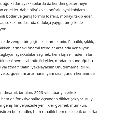
olduğu kadar ayakkabılarda da kendini göstermeye
n erkekler, daha büyük ve konforlu ayakkabılara
banlı botlar ve geniş formlu loafers, modayı takip eden
ılar, sokak modasında oldukça yaygın bir şekilde
yor.
e de zengin bir çeşitlilik sunmaktadır. Rahatlık, şıklık,
ayakkabılarındaki önemli trendler arasında yer alıyor.
ağlayan ayakkabılar seçmek, hem kişisel ifadenin bir
itik bir öneme sahiptir. Erkekler, modanın sunduğu bu
i yaratma fırsatını yakalayabilir. Unutulmamalıdır ki,
ve öz güvenini artırmanın yanı sıra, günün her anında
 dinamik bir alan. 2023 yılı itibarıyla erkek
 hem de fonksiyonalite açısından dikkat çekiyor. Bu yıl,
dar geniş bir yelpazede yenilikler görmek mümkün.
ğiştiren bu trendler, hem rahatlık hem de estetik unsurlar