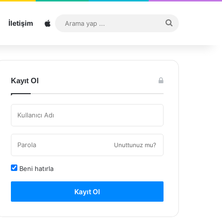
Sitemap
Arama
İletişim
yap
...
Kayıt Ol
Unuttunuz mu?
Beni hatırla
Kayıt Ol