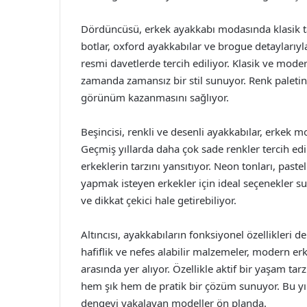
Dördüncüsü, erkek ayakkabı modasında klasik t
botlar, oxford ayakkabılar ve brogue detaylarıy
resmi davetlerde tercih ediliyor. Klasik ve modern
zamanda zamansız bir stil sunuyor. Renk paletind
görünüm kazanmasını sağlıyor.
Beşincisi, renkli ve desenli ayakkabılar, erke
Geçmiş yıllarda daha çok sade renkler tercih edi
erkeklerin tarzını yansıtıyor. Neon tonları, paste
yapmak isteyen erkekler için ideal seçenekler su
ve dikkat çekici hale getirebiliyor.
Altıncısı, ayakkabıların fonksiyonel özellikleri d
hafiflik ve nefes alabilir malzemeler, modern e
arasında yer alıyor. Özellikle aktif bir yaşam tarz
hem şık hem de pratik bir çözüm sunuyor. Bu y
dengeyi yakalayan modeller ön planda.