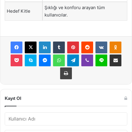
Şıklığı ve konforu arayan tüm
Hedef Kitle
kullanıcılar.
Facebook
X
LinkedIn
Tumblr
Pinterest
Reddit
VKontakte
Odnok
Pocket
Skype
Messenger
WhatsApp
Telegram
Viber
Line
E-Posta ile payla
Yazdır
Kayıt Ol