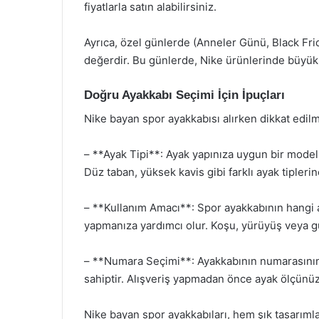
fiyatlarla satın alabilirsiniz.
Ayrıca, özel günlerde (Anneler Günü, Black Fri
değerdir. Bu günlerde, Nike ürünlerinde büyük i
Doğru Ayakkabı Seçimi İçin İpuçları
Nike bayan spor ayakkabısı alırken dikkat edil
– **Ayak Tipi**: Ayak yapınıza uygun bir mode
Düz taban, yüksek kavis gibi farklı ayak tipleri
– **Kullanım Amacı**: Spor ayakkabının hangi a
yapmanıza yardımcı olur. Koşu, yürüyüş veya günl
– **Numara Seçimi**: Ayakkabının numarasının d
sahiptir. Alışveriş yapmadan önce ayak ölçünü
Nike bayan spor ayakkabıları, hem şık tasarıml