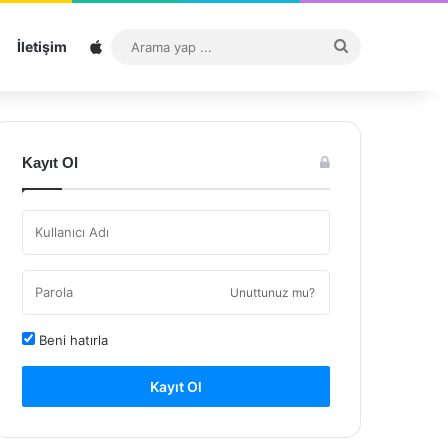
Sitemap
Arama
İletişim
yap
...
Kayıt Ol
Unuttunuz mu?
Beni hatırla
Kayıt Ol