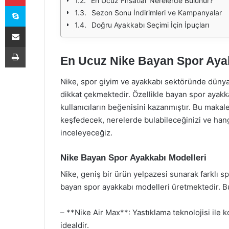
En Ucuz Fırsatlar Nerelerde Bulunur?
Skype
Sezon Sonu İndirimleri ve Kampanyalar
Doğru Ayakkabı Seçimi İçin İpuçları
E-Posta ile paylaş
Yazdır
En Ucuz Nike Bayan Spor Ayakk
Nike, spor giyim ve ayakkabı sektöründe dünya g
dikkat çekmektedir. Özellikle bayan spor ayakk
kullanıcıların beğenisini kazanmıştır. Bu makal
keşfedecek, nerelerde bulabileceğinizi ve hangi
inceleyeceğiz.
Nike Bayan Spor Ayakkabı Modelleri
Nike, geniş bir ürün yelpazesi sunarak farklı spo
bayan spor ayakkabı modelleri üretmektedir. B
– **Nike Air Max**: Yastıklama teknolojisi ile 
idealdir.