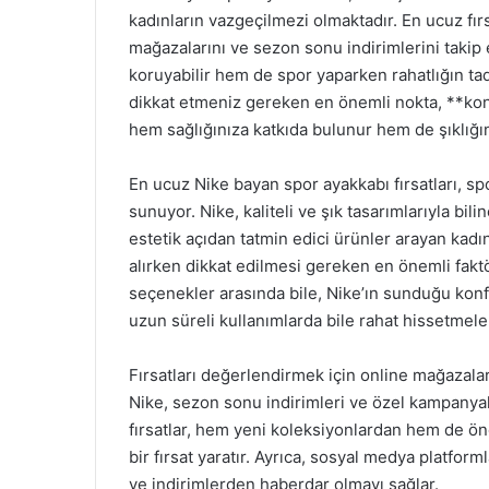
kadınların vazgeçilmezi olmaktadır. En ucuz fırsa
mağazalarını ve sezon sonu indirimlerini taki
koruyabilir hem de spor yaparken rahatlığın tad
dikkat etmeniz gereken en önemli nokta, **konf
hem sağlığınıza katkıda bulunur hem de şıklığ
En ucuz Nike bayan spor ayakkabı fırsatları, sp
sunuyor. Nike, kaliteli ve şık tasarımlarıyla b
estetik açıdan tatmin edici ürünler arayan kadın
alırken dikkat edilmesi gereken en önemli faktö
seçenekler arasında bile, Nike’ın sunduğu konfo
uzun süreli kullanımlarda bile rahat hissetmeler
Fırsatları değerlendirmek için online mağazalar
Nike, sezon sonu indirimleri ve özel kampanyala
fırsatlar, hem yeni koleksiyonlardan hem de 
bir fırsat yaratır. Ayrıca, sosyal medya platfo
ve indirimlerden haberdar olmayı sağlar.