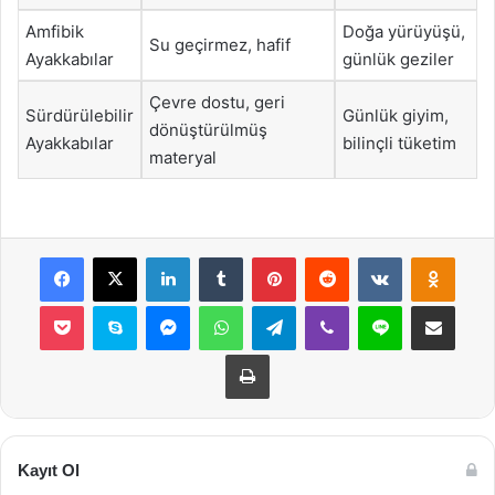
Amfibik
Doğa yürüyüşü,
Su geçirmez, hafif
Ayakkabılar
günlük geziler
Çevre dostu, geri
Sürdürülebilir
Günlük giyim,
dönüştürülmüş
Ayakkabılar
bilinçli tüketim
materyal
Facebook
X
LinkedIn
Tumblr
Pinterest
Reddit
VKontakte
Odnok
Pocket
Skype
Messenger
WhatsApp
Telegram
Viber
Line
E-Posta ile payla
Yazdır
Kayıt Ol