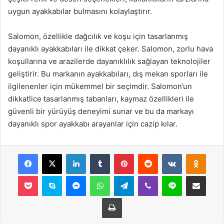
uygun ayakkabılar bulmasını kolaylaştırır.
Salomon, özellikle dağcılık ve koşu için tasarlanmış
dayanıklı ayakkabıları ile dikkat çeker. Salomon, zorlu hava
koşullarına ve arazilerde dayanıklılık sağlayan teknolojiler
geliştirir. Bu markanın ayakkabıları, dış mekan sporları ile
ilgilenenler için mükemmel bir seçimdir. Salomon’un
dikkatlice tasarlanmış tabanları, kaymaz özellikleri ile
güvenli bir yürüyüş deneyimi sunar ve bu da markayı
dayanıklı spor ayakkabı arayanlar için cazip kılar.
Facebook
X
LinkedIn
Tumblr
Pinterest
Reddit
VKontakte
Odnok
Pocket
Skype
Messenger
WhatsApp
Telegram
Viber
Line
E-Posta ile payla
Yazdır