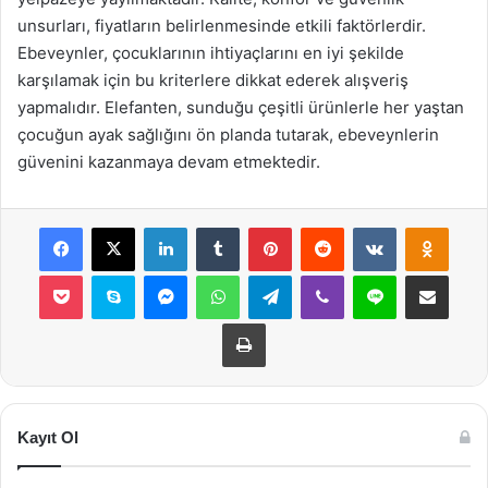
unsurları, fiyatların belirlenmesinde etkili faktörlerdir.
Ebeveynler, çocuklarının ihtiyaçlarını en iyi şekilde
karşılamak için bu kriterlere dikkat ederek alışveriş
yapmalıdır. Elefanten, sunduğu çeşitli ürünlerle her yaştan
çocuğun ayak sağlığını ön planda tutarak, ebeveynlerin
güvenini kazanmaya devam etmektedir.
Facebook
X
LinkedIn
Tumblr
Pinterest
Reddit
VKontakte
Odnok
Pocket
Skype
Messenger
WhatsApp
Telegram
Viber
Line
E-Posta ile payla
Yazdır
Kayıt Ol