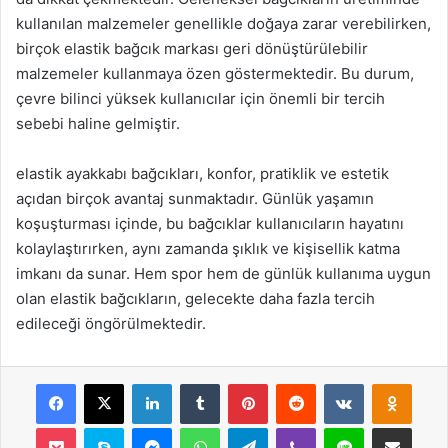
kullanılan malzemeler genellikle doğaya zarar verebilirken,
birçok elastik bağcık markası geri dönüştürülebilir
malzemeler kullanmaya özen göstermektedir. Bu durum,
çevre bilinci yüksek kullanıcılar için önemli bir tercih
sebebi haline gelmiştir.
elastik ayakkabı bağcıkları, konfor, pratiklik ve estetik
açıdan birçok avantaj sunmaktadır. Günlük yaşamın
koşuşturması içinde, bu bağcıklar kullanıcıların hayatını
kolaylaştırırken, aynı zamanda şıklık ve kişisellik katma
imkanı da sunar. Hem spor hem de günlük kullanıma uygun
olan elastik bağcıkların, gelecekte daha fazla tercih
edileceği öngörülmektedir.
Facebook
X
LinkedIn
Tumblr
Pinterest
Reddit
VKontakte
Odnok
Pocket
Skype
Messenger
WhatsApp
Telegram
Viber
Line
E-Posta ile payla