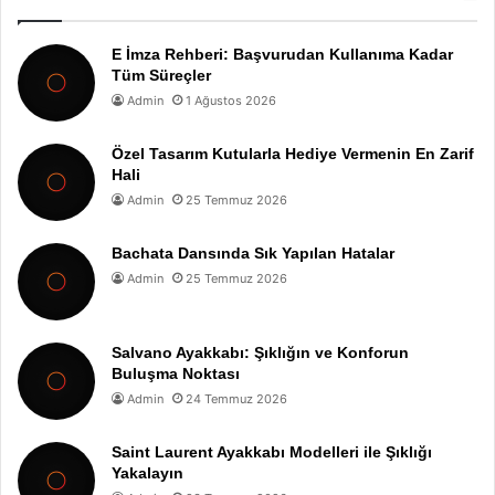
E İmza Rehberi: Başvurudan Kullanıma Kadar
Tüm Süreçler
Admin
1 Ağustos 2026
Özel Tasarım Kutularla Hediye Vermenin En Zarif
Hali
Admin
25 Temmuz 2026
Bachata Dansında Sık Yapılan Hatalar
Admin
25 Temmuz 2026
Salvano Ayakkabı: Şıklığın ve Konforun
Buluşma Noktası
Admin
24 Temmuz 2026
Saint Laurent Ayakkabı Modelleri ile Şıklığı
Yakalayın