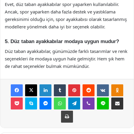
Evet, düz taban ayakkabılar spor yaparken kullanılabilir.
Ancak, spor yaparken daha fazla destek ve yastıklama
gereksinimi olduğu için, spor ayakkabısı olarak tasarlanmış
modellere yönelmek daha iyi bir seçenek olabilir.
5. Düz taban ayakkabılar modaya uygun mudur?
Düz taban ayakkabılar, günümüzde farklı tasarımlar ve renk
seçenekleri ile modaya uygun hale gelmiştir. Hem şık hem
de rahat seçenekler bulmak mümkündür.
Facebook
X
LinkedIn
Tumblr
Pinterest
Reddit
VKontakte
Odnok
Pocket
Skype
Messenger
WhatsApp
Telegram
Viber
Line
E-Posta ile payla
Yazdır