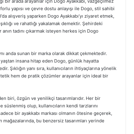
lığı bir arada arayanlar için Dogo Ayakkabı, vazgeçilmez
orlu yapısı ve çevre dostu anlayışı ile Dogo, stil sahibi
l’da alışveriş yaparken Dogo Ayakkabı’yı ziyaret etmek,
ıklığı ve rahatlığı yakalamak demektir. Şehirdeki
nın tadını çıkarmak isteyen herkes için Dogo
ynı anda sunan bir marka olarak dikkat çekmektedir.
er yaştan insana hitap eden Dogo, günlük hayatta
ir. Şıklığın yanı sıra, kullanıcıların ihtiyaçlarına yönelik
etik hem de pratik çözümler arayanlar için ideal bir
n biri, özgün ve yenilikçi tasarımlarıdır. Her bir
le süslenmiş olup, kullanıcıların kendi tarzlarını
 sadece bir ayakkabı markası olmanın ötesine geçerek,
an mağazalarında, bu benzersiz tasarımları yerinde