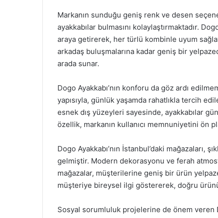
Markanın sunduğu geniş renk ve desen seçenekle
ayakkabılar bulmasını kolaylaştırmaktadır. Dog
araya getirerek, her türlü kombinle uyum sağl
arkadaş buluşmalarına kadar geniş bir yelpazede 
arada sunar.
Dogo Ayakkabı’nın konforu da göz ardı edilmeme
yapısıyla, günlük yaşamda rahatlıkla tercih edi
esnek dış yüzeyleri sayesinde, ayakkabılar günl
özellik, markanın kullanıcı memnuniyetini ön p
Dogo Ayakkabı’nın İstanbul’daki mağazaları, şık
gelmiştir. Modern dekorasyonu ve ferah atmosfer
mağazalar, müşterilerine geniş bir ürün yelpaz
müşteriye bireysel ilgi göstererek, doğru ürün
Sosyal sorumluluk projelerine de önem veren 