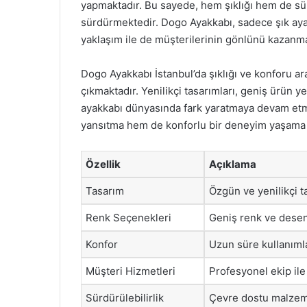
yapmaktadır. Bu sayede, hem şıklığı hem de sür
sürdürmektedir. Dogo Ayakkabı, sadece şık ayak
yaklaşım ile de müşterilerinin gönlünü kazanm
Dogo Ayakkabı İstanbul’da şıklığı ve konforu a
çıkmaktadır. Yenilikçi tasarımları, geniş ürün y
ayakkabı dünyasında fark yaratmaya devam etme
yansıtma hem de konforlu bir deneyim yaşama fı
Özellik
Açıklama
Tasarım
Özgün ve yenilikçi ta
Renk Seçenekleri
Geniş renk ve desen
Konfor
Uzun süre kullanımla
Müşteri Hizmetleri
Profesyonel ekip ile 
Sürdürülebilirlik
Çevre dostu malzeme