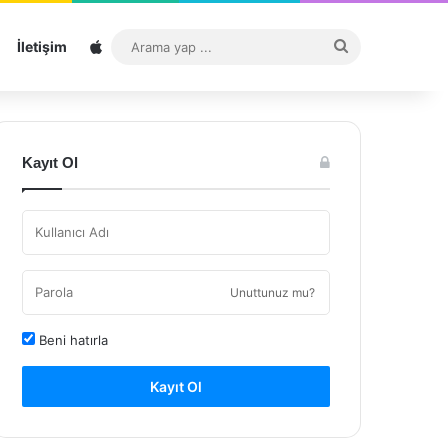
Sitemap
Arama
İletişim
yap
...
Kayıt Ol
Unuttunuz mu?
Beni hatırla
Kayıt Ol