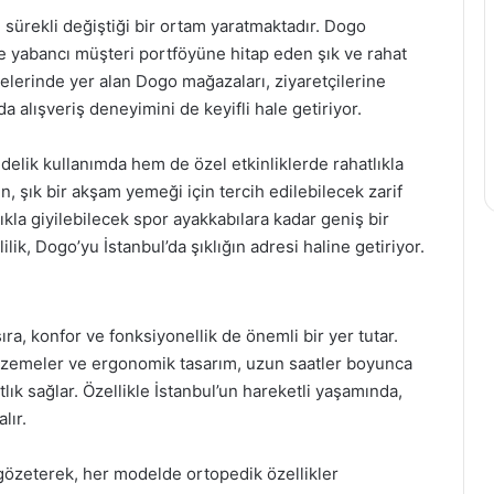
n sürekli değiştiği bir ortam yaratmaktadır. Dogo
e yabancı müşteri portföyüne hitap eden şık ve rahat
lgelerinde yer alan Dogo mağazaları, ziyaretçilerine
 alışveriş deneyimini de keyifli hale getiriyor.
lik kullanımda hem de özel etkinliklerde rahatlıkla
, şık bir akşam yemeği için tercih edilebilecek zarif
ıkla giyilebilecek spor ayakkabılara kadar geniş bir
ik, Dogo’yu İstanbul’da şıklığın adresi haline getiriyor.
ıra, konfor ve fonksiyonellik de önemli bir yer tutar.
 malzemeler ve ergonomik tasarım, uzun saatler boyunca
lık sağlar. Özellikle İstanbul’un hareketli yaşamında,
lır.
 gözeterek, her modelde ortopedik özellikler