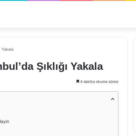
ı Yakala
bul’da Şıklığı Yakala
4 dakika okuma süresi
layın