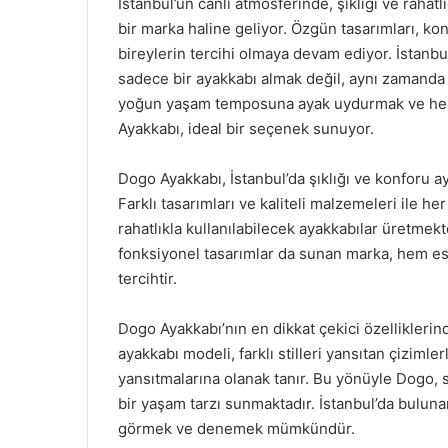
İstanbul’un canlı atmosferinde, şıklığı ve rahat
bir marka haline geliyor. Özgün tasarımları, konf
bireylerin tercihi olmaya devam ediyor. İstanbu
sadece bir ayakkabı almak değil, aynı zamanda ş
yoğun yaşam temposuna ayak uydurmak ve her a
Ayakkabı, ideal bir seçenek sunuyor.
Dogo Ayakkabı, İstanbul’da şıklığı ve konforu a
Farklı tasarımları ve kaliteli malzemeleri ile h
rahatlıkla kullanılabilecek ayakkabılar üretmekted
fonksiyonel tasarımlar da sunan marka, hem est
tercihtir.
Dogo Ayakkabı’nın en dikkat çekici özelliklerinde
ayakkabı modeli, farklı stilleri yansıtan çizimler
yansıtmalarına olanak tanır. Bu yönüyle Dogo,
bir yaşam tarzı sunmaktadır. İstanbul’da bulun
görmek ve denemek mümkündür.