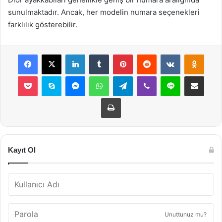
sunulmaktadır. Ancak, her modelin numara seçenekleri
farklılık gösterebilir.
Facebook
X
LinkedIn
Tumblr
Pinterest
Reddit
VKontakte
Odnok
Pocket
Skype
Messenger
WhatsApp
Telegram
Viber
Line
E-Posta ile payla
Yazdır
Kayıt Ol
Unuttunuz mu?