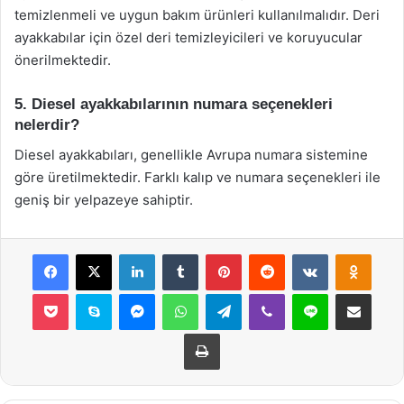
temizlenmeli ve uygun bakım ürünleri kullanılmalıdır. Deri
ayakkabılar için özel deri temizleyicileri ve koruyucular
önerilmektedir.
5. Diesel ayakkabılarının numara seçenekleri
nelerdir?
Diesel ayakkabıları, genellikle Avrupa numara sistemine
göre üretilmektedir. Farklı kalıp ve numara seçenekleri ile
geniş bir yelpazeye sahiptir.
Facebook
X
LinkedIn
Tumblr
Pinterest
Reddit
VKontakte
Odnok
Pocket
Skype
Messenger
WhatsApp
Telegram
Viber
Line
E-Posta ile payla
Yazdır