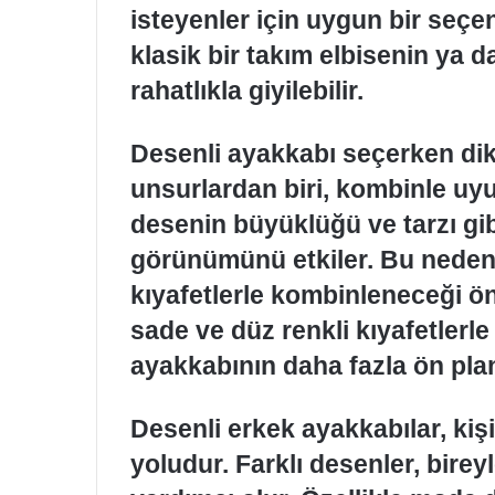
isteyenler için uygun bir seçen
klasik bir takım elbisenin ya d
rahatlıkla giyilebilir.
Desenli ayakkabı seçerken dik
unsurlardan biri, kombinle u
desenin büyüklüğü ve tarzı gib
görünümünü etkiler. Bu nedenl
kıyafetlerle kombinleneceği ö
sade ve düz renkli kıyafetlerl
ayakkabının daha fazla ön plan
Desenli erkek ayakkabılar, kiş
yoludur. Farklı desenler, birey