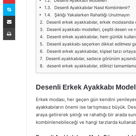
Desenli Ayakkabı Modelleri
Skype
Desenli Ayakkabılar Nasıl Kombinlenir?
Şıklığı Yakalarken Rahatlığı Unutmayın
E-Posta ile paylaş
Desenli erkek ayakkabılar, erkek modasında dikkat çekici bir yere sahiptir. Tasarımları sayesinde sadece bir ayakkabı olmanın ötesine geçerler ve kullanıcısının stilini tamamlarlar
Yazdır
Desenli ayakkabı modelleri, çeşitli desen ve renk seçenekleri ile her tarza hitap eder. Çizgili, kareli veya geometrik desenler, kullanıcıların kişisel zevklerine göre tercih ede
Desenli erkek ayakkabılar, hem günlük kullanımda hem de özel günlerde tercih edilebilir. Örneğin, bir yaz partisine ya da açık hava etkinliğine katılırken, desenli bir ayakkabı şıklığı
Desenli ayakkabı seçerken dikkat edilmesi gereken en önemli unsurlardan biri, kombinle uyum sağlamaktır. Renk uyumu, desenin büyüklüğü ve tarzı gibi faktörler, ayakkabının genel görünümü
Desenli erkek ayakkabılar, kişisel tarzı ortaya koymanın harika bir yoludur. Farklı desenler, bireylerin kendilerini ifade etmelerine yardımcı olur. Özellikle 
Desenli ayakkabılar, sadece görünüm açısından değil, konfor açısından da önemli bir seçenektir. Modern üretim teknikleri ve kaliteli malzemeler, de
desenli erkek ayakkabılar, stilinizi tamamlamanın yanı sıra, kişisel imajınızı da güçlendirecek bir unsurdur. Moda dünyasında yerini sağlamlaştıran bu ayakka
Desenli Erkek Ayakkabı Modelle
Erkek modası, her geçen gün kendini yenileyen 
ayakkabıların önemi ise tartışmasız büyük. Desen
araya getirerek şıklığı ve rahatlığı bir arada s
kombinlenebileceği ve hangi tarzlarda kullanab