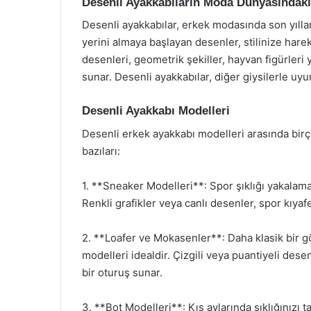
Desenli Ayakkabıların Moda Dünyasındaki
Desenli ayakkabılar, erkek modasında son yıllar
yerini almaya başlayan desenler, stilinize harek
desenleri, geometrik şekiller, hayvan figürleri ya
sunar. Desenli ayakkabılar, diğer giysilerle u
Desenli Ayakkabı Modelleri
Desenli erkek ayakkabı modelleri arasında bir
bazıları:
1. **Sneaker Modelleri**: Spor şıklığı yakalamak
Renkli grafikler veya canlı desenler, spor kıya
2. **Loafer ve Mokasenler**: Daha klasik bir 
modelleri idealdir. Çizgili veya puantiyeli desen
bir oturuş sunar.
3. **Bot Modelleri**: Kış aylarında şıklığınızı t