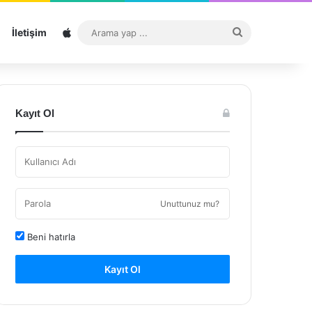
Sitemap
Arama
İletişim
yap
...
Kayıt Ol
Unuttunuz mu?
Beni hatırla
Kayıt Ol