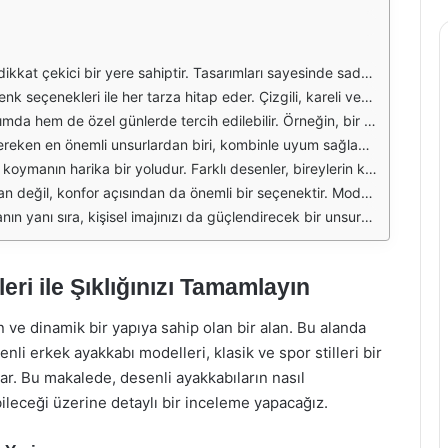
. Özellikle yaz aylarında, desenli ayakkabılar, hem şıklığı hem de konforu bir arada sunarak, farklı kombinlerle uyum sağlar. Desenli ayakkabılar, özellikle spor şıklığı yakalamak isteyen erkekler için ideal bir seçimdir.
bileceği alternatifler sunar. Bu çeşitlilik, her türlü etkinlikte şık görünmek isteyen erkekler için önemli bir avantajdır. Ayrıca, desenlerin büyüklüğü ve rengi, ayakkabının genel görünümünde belirleyici bir rol oynar.
 artırır. Aynı zamanda, iş ortamında da daha rahat bir görünüm yaratmak isteyenler için uygun bir seçenek olabilir. Desenli ayakkabılar, klasik bir takım elbisenin ya da şort ve tişört kombinlerinin altına rahatlıkla giyilebilir.
nü etkiler. Bu nedenle, desenli ayakkabıların hangi kıyafetlerle kombinleneceği önceden düşünülmelidir. Özellikle sade ve düz renkli kıyafetlerle yapılan kombinasyonlar, desenli ayakkabının daha fazla ön plana çıkmasını sağlar.
moda dünyasında kendine özgü bir stil yaratmak isteyen erkekler için, desenli ayakkabıların önemi büyüktür. Bu ayakkabılar, şıklığın yanı sıra, özgün bir duruş sergilemek isteyenler için de idealdir.
senli ayakkabıların rahatlıkla kullanılmasını sağlar. Yürüyüş esnasında ayakları yormadan, şıklığı ve konforu bir arada sunan bu modeller, uzun süreli kullanımlar için de uygundur.
bılar, her erkeğin dolabında bulunması gereken bir parçadır. Doğru kombinlerle birleştiğinde, desenli ayakkabılar, şıklığınızı ve özgüveninizi artıracak en etkili aksesuarlar arasında yer alır.
ri ile Şıklığınızı Tamamlayın
ve dinamik bir yapıya sahip olan bir alan. Bu alanda
li erkek ayakkabı modelleri, klasik ve spor stilleri bir
unar. Bu makalede, desenli ayakkabıların nasıl
ileceği üzerine detaylı bir inceleme yapacağız.