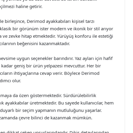
ilmezi haline getirir.
le birleşince, Derimod ayakkabıları kişisel tarzı
 klasik bir görünüm ister modern ve ikonik bir stil arıyor
 ve zevke hitap etmektedir. Yürüyüş konforu ile estetiği
ıcılarının beğenisini kazanmaktadır.
vsime uygun seçenekler barındırır. Yaz ayları için hafif
ra kadar geniş bir ürün yelpazesi mevcuttur. Her bir
ıların ihtiyaçlarına cevap verir. Böylece Derimod
dımcı olur.
maya da özen göstermektedir. Sürdürülebilirlik
k ayakkabılar üretmektedir. Bu sayede kullanıcılar, hem
duyarlı bir seçim yapmanın mutluluğunu yaşarlar.
nı zamanda çevre bilinci de kazanmak mümkün.
n en dikkat çeken unsurlarındandır. Dikiş detaylarından