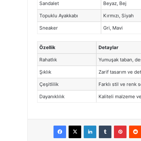
Sandalet
Beyaz, Bej
Topuklu Ayakkabı
Kırmızı, Siyah
Sneaker
Gri, Mavi
Özellik
Detaylar
Rahatlık
Yumuşak taban, des
Şıklık
Zarif tasarım ve de
Çeşitlilik
Farklı stil ve renk 
Dayanıklılık
Kaliteli malzeme ve 
Facebook
X
LinkedIn
Tumblr
Pintere