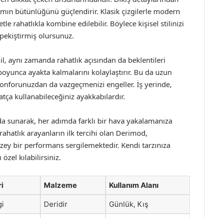
rımın bütünlüğünü güçlendirir. Klasik çizgilerle modern
e rahatlıkla kombine edilebilir. Böylece kişisel stilinizi
 pekiştirmiş olursunuz.
, aynı zamanda rahatlık açısından da beklentileri
n boyunca ayakta kalmalarını kolaylaştırır. Bu da uzun
onforunuzdan da vazgeçmenizi engeller. İş yerinde,
tça kullanabileceğiniz ayakkabılardır.
ada sunarak, her adımda farklı bir hava yakalamanıza
rahatlık arayanların ilk tercihi olan Derimod,
üzey bir performans sergilemektedir. Kendi tarzınıza
özel kılabilirsiniz.
i
Malzeme
Kullanım Alanı
gi
Deridir
Günlük, Kış