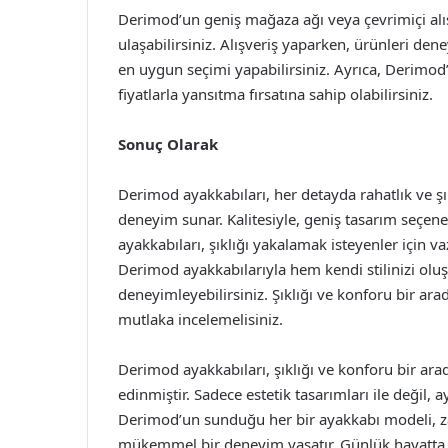
Derimod’un geniş mağaza ağı veya çevrimiçi alış
ulaşabilirsiniz. Alışveriş yaparken, ürünleri d
en uygun seçimi yapabilirsiniz. Ayrıca, Derimod’
fiyatlarla yansıtma fırsatına sahip olabilirsiniz.
Sonuç Olarak
Derimod ayakkabıları, her detayda rahatlık ve şık
deneyim sunar. Kalitesiyle, geniş tasarım seçen
ayakkabıları, şıklığı yakalamak isteyenler için va
Derimod ayakkabılarıyla hem kendi stilinizi oluş
deneyimleyebilirsiniz. Şıklığı ve konforu bir ar
mutlaka incelemelisiniz.
Derimod ayakkabıları, şıklığı ve konforu bir a
edinmiştir. Sadece estetik tasarımları ile değil,
Derimod’un sunduğu her bir ayakkabı modeli, zarif 
mükemmel bir deneyim yaşatır. Günlük hayatta, iş