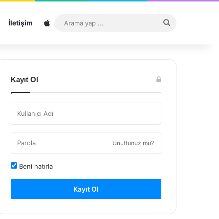
Sitemap
Arama
İletişim
yap
...
Kayıt Ol
Unuttunuz mu?
Beni hatırla
Kayıt Ol