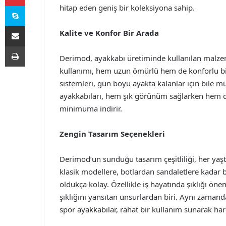
Skype
hitap eden geniş bir koleksiyona sahip.
E-Posta ile paylaş
Kalite ve Konfor Bir Arada
Yazdır
Derimod, ayakkabı üretiminde kullanılan malzem
kullanımı, hem uzun ömürlü hem de konforlu bir
sistemleri, gün boyu ayakta kalanlar için bile 
ayakkabıları, hem şık görünüm sağlarken hem d
minimuma indirir.
Zengin Tasarım Seçenekleri
Derimod’un sunduğu tasarım çeşitliliği, her yaş
klasik modellere, botlardan sandaletlere kadar
oldukça kolay. Özellikle iş hayatında şıklığı ön
şıklığını yansıtan unsurlardan biri. Aynı zama
spor ayakkabılar, rahat bir kullanım sunarak har