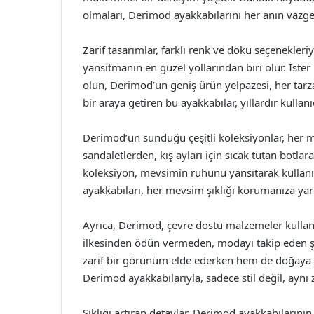
olmaları, Derimod ayakkabılarını her anın vazgeç
Zarif tasarımlar, farklı renk ve doku seçenekleriy
yansıtmanın en güzel yollarından biri olur. İster
olun, Derimod’un geniş ürün yelpazesi, her tarza
bir araya getiren bu ayakkabılar, yıllardır kullan
Derimod’un sunduğu çeşitli koleksiyonlar, her me
sandaletlerden, kış ayları için sıcak tutan botla
koleksiyon, mevsimin ruhunu yansıtarak kullanıc
ayakkabıları, her mevsim şıklığı korumanıza yar
Ayrıca, Derimod, çevre dostu malzemeler kullan
ilkesinden ödün vermeden, modayı takip eden şı
zarif bir görünüm elde ederken hem de doğaya 
Derimod ayakkabılarıyla, sadece stil değil, ay
Şıklığı artıran detaylar, Derimod ayakkabılarını