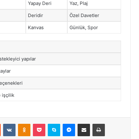
Yapay Deri
Yaz, Plaj
Deridir
Özel Davetler
Kanvas
Günlük, Spor
tekleyici yapılar
taylar
seçenekleri
işçilik
st
Reddit
VKontakte
Odnoklassniki
Pocket
Skype
Messenger
E-Posta ile paylaş
Yazdır