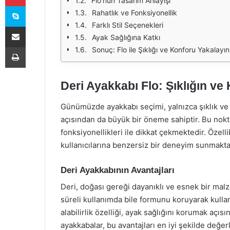
Flo’nun Tasarım Anlayışı
Skype
Rahatlık ve Fonksiyonellik
Farklı Stil Seçenekleri
E-Posta ile paylaş
Ayak Sağlığına Katkı
Yazdır
Sonuç: Flo ile Şıklığı ve Konforu Yakalayın
Deri Ayakkabı Flo: Şıklığın v
Günümüzde ayakkabı seçimi, yalnızca şıklık ve e
açısından da büyük bir öneme sahiptir. Bu nokt
fonksiyonellikleri ile dikkat çekmektedir. Özell
kullanıcılarına benzersiz bir deneyim sunmakta
Deri Ayakkabının Avantajları
Deri, doğası gereği dayanıklı ve esnek bir malz
süreli kullanımda bile formunu koruyarak kullan
alabilirlik özelliği, ayak sağlığını korumak aç
ayakkabalar, bu avantajları en iyi şekilde değe