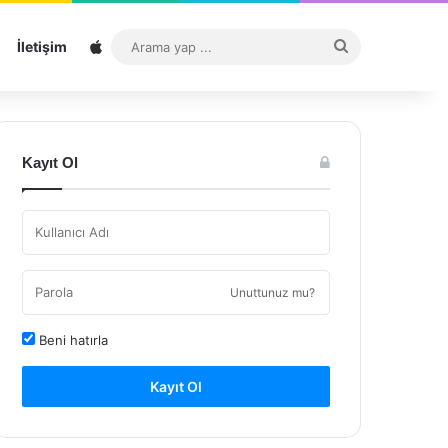
Sitemap
Arama
İletişim
yap
...
Kayıt Ol
Unuttunuz mu?
Beni hatırla
Kayıt Ol