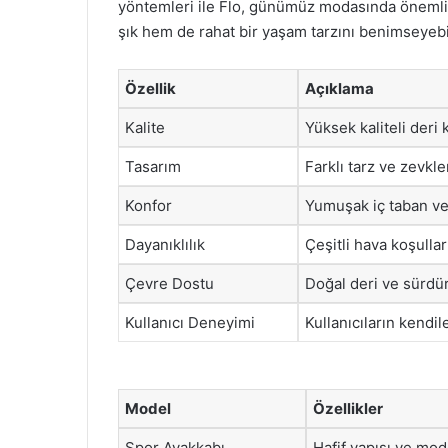
yöntemleri ile Flo, günümüz modasında önemli bi
şık hem de rahat bir yaşam tarzını benimseyebil
Özellik
Açıklama
Kalite
Yüksek kaliteli deri 
Tasarım
Farklı tarz ve zevkl
Konfor
Yumuşak iç taban ve h
Dayanıklılık
Çeşitli hava koşullar
Çevre Dostu
Doğal deri ve sürdür
Kullanıcı Deneyimi
Kullanıcıların kendil
Model
Özellikler
Spor Ayakkabı
Hafif yapısı ve mode