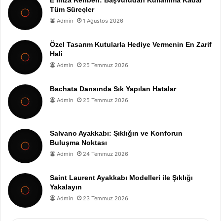
E İmza Rehberi: Başvurudan Kullanıma Kadar
Tüm Süreçler
Admin
1 Ağustos 2026
Özel Tasarım Kutularla Hediye Vermenin En Zarif
Hali
Admin
25 Temmuz 2026
Bachata Dansında Sık Yapılan Hatalar
Admin
25 Temmuz 2026
Salvano Ayakkabı: Şıklığın ve Konforun
Buluşma Noktası
Admin
24 Temmuz 2026
Saint Laurent Ayakkabı Modelleri ile Şıklığı
Yakalayın
Admin
23 Temmuz 2026