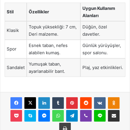
Uygun Kullanım
Stil
Özellikler
Alanları
Topuk yüksekliği: 7 cm,
Düğün, özel
Klasik
Deri malzeme.
davetler.
Esnek taban, nefes
Günlük yürüyüşler,
Spor
alabilen kumaş.
spor salonu.
Yumuşak taban,
Sandalet
Plaj, yaz etkinlikleri.
ayarlanabilir bant.
Facebook
X
LinkedIn
Tumblr
Pinterest
Reddit
VKontakte
Odnok
Pocket
Skype
Messenger
WhatsApp
Telegram
Viber
Line
E-Posta ile payla
Yazdır