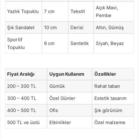
Açık Mavi,
Yazlık Topuklu
7 cm
Tekstil
Pembe
Şık Sandalet
10 cm
Derisi
Altın, Gümüş
Sportif
6 cm
Sentetik
Siyah, Beyaz
Topuklu
Fiyat Aralığı
Uygun Kullanım
Özellikler
200 – 300 TL
Günlük
Rahat taban
300 – 400 TL
Özel Günler
Estetik tasarım
400 – 500 TL
Ofis
Şık görünüm
500 TL ve üstü
Etkinlikler
Özel malzeme