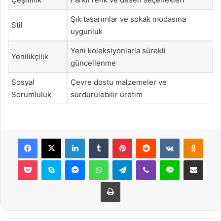
Şık tasarımlar ve sokak modasına
Stil
uygunluk
Yeni koleksiyonlarla sürekli
Yenilikçilik
güncellenme
Sosyal
Çevre dostu malzemeler ve
Sorumluluk
sürdürülebilir üretim
Facebook
X
LinkedIn
Tumblr
Pinterest
Reddit
VKontakte
Odnok
Pocket
Skype
Messenger
WhatsApp
Telegram
Viber
Line
E-Posta ile payla
Yazdır