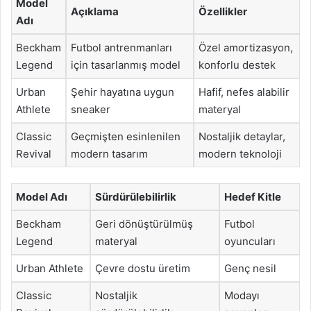
Model
Açıklama
Özellikler
Adı
Beckham
Futbol antrenmanları
Özel amortizasyon,
Legend
için tasarlanmış model
konforlu destek
Urban
Şehir hayatına uygun
Hafif, nefes alabilir
Athlete
sneaker
materyal
Classic
Geçmişten esinlenilen
Nostaljik detaylar,
Revival
modern tasarım
modern teknoloji
Model Adı
Sürdürülebilirlik
Hedef Kitle
Beckham
Geri dönüştürülmüş
Futbol
Legend
materyal
oyuncuları
Urban Athlete
Çevre dostu üretim
Genç nesil
Classic
Nostaljik
Modayı