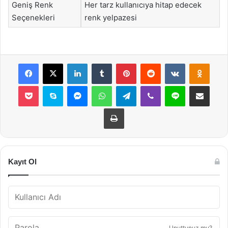
Geniş Renk
Her tarz kullanıcıya hitap edecek
Seçenekleri
renk yelpazesi
Facebook
X
LinkedIn
Tumblr
Pinterest
Reddit
VKontakte
Odnok
Pocket
Skype
Messenger
WhatsApp
Telegram
Viber
Line
E-Posta ile payla
Yazdır
Kayıt Ol
Unuttunuz mu?