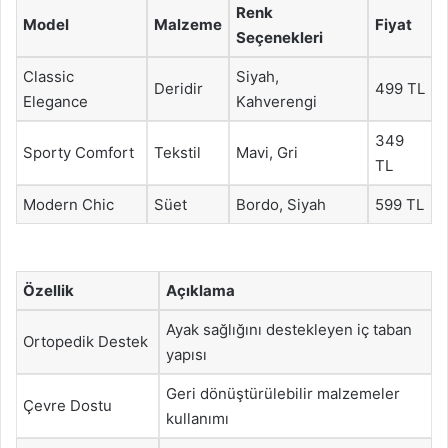
Renk
Model
Malzeme
Fiyat
Seçenekleri
Classic
Siyah,
Deridir
499 TL
Elegance
Kahverengi
349
Sporty Comfort
Tekstil
Mavi, Gri
TL
Modern Chic
Süet
Bordo, Siyah
599 TL
Özellik
Açıklama
Ayak sağlığını destekleyen iç taban
Ortopedik Destek
yapısı
Geri dönüştürülebilir malzemeler
Çevre Dostu
kullanımı