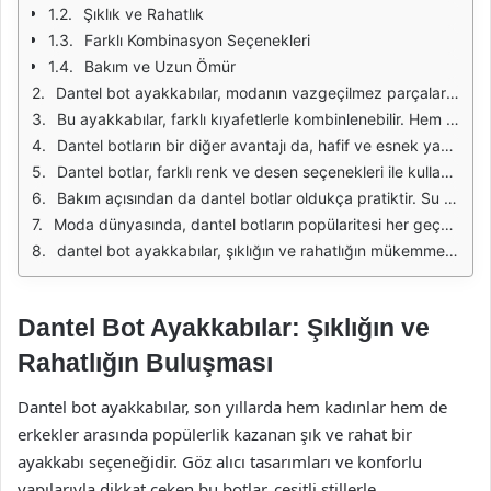
Şıklık ve Rahatlık
Farklı Kombinasyon Seçenekleri
Bakım ve Uzun Ömür
Dantel bot ayakkabılar, modanın vazgeçilmez parçalarından biri haline gelmiştir. Bu ayakkabılar, hem şık görünümü hem de sunduğu konfor ile dikkat çekmektedir. Özellikle son yıllarda, çeşitli stillerle bir araya gelerek kullanıcıların farklı zevklerine hitap etmektedir. Dantel detayları, ayakkabılara zarif bir dokunuş katarken, rahat bir kullanım deneyimi sunar.
Bu ayakkabılar, farklı kıyafetlerle kombinlenebilir. Hem günlük hem de özel günlerde tercih edilebilen dantel botlar, şıklığı ve rahatlığı bir arada sunar. Kot pantolonlar, elbiseler ya da eteklerle mükemmel bir uyum sağlar. Özellikle soğuk havalarda, şıklığınızı koruyarak sizi sıcak tutar. Dantel detayları, her tarzda giyilebilirlik açısından büyük bir avantaj sağlar.
Dantel botların bir diğer avantajı da, hafif ve esnek yapısıdır. Bu sayede, gün boyu ayakta kalmanıza rağmen konforunuzdan ödün vermez. İç kısmındaki yumuşak astar, ayaklarınızın rahat etmesini sağlar. Ayrıca, dantel tasarımının sağladığı hava geçirgenliği, ayaklarınızın ferah kalmasına yardımcı olur.
Dantel botlar, farklı renk ve desen seçenekleri ile kullanıcıların beğenisine sunulmaktadır. Klasik siyah ve kahverengi tonlarının yanı sıra, daha cesur renkler de tercih edilebilir. Bu çeşitlilik, kullanıcıların kendi tarzlarını yansıtmalarına olanak tanır. Aynı zamanda, farklı dantel tasarımları sayesinde her yaş grubuna hitap eder.
Bakım açısından da dantel botlar oldukça pratiktir. Su geçirmez özellikleri, kirlendiğinde kolayca temizlenmesini sağlar. Doğru bakım ile uzun ömürlü kullanılabilirler. Ayrıca, dantel detaylarının dayanıklılığı, ayakkabıların estetik görünümünü uzun süre korumasına yardımcı olur.
Moda dünyasında, dantel botların popülaritesi her geçen gün artmaktadır. Ünlü tasarımcılar tarafından da sıkça tercih edilmektedir. Bu ayakkabılar, birçok defilede ve moda gösterisinde yer alarak, stilin önemli bir parçası haline gelmiştir. Kullanıcılar, dantel botlarıyla hem şık hem de modern bir görünüm elde edebilir.
dantel bot ayakkabılar, şıklığın ve rahatlığın mükemmel bir birleşimini sunmaktadır. Herkesin dolabında yer alması gereken bu ayakkabılar, hem günlük yaşamda hem de özel günlerde rahatlıkla kullanılabilir. Dantel detaylarıyla zenginleştirilmiş tasarımlar, modanın dinamik yapısına ayak uydurarak stilinizi tamamlar.
Dantel Bot Ayakkabılar: Şıklığın ve
Rahatlığın Buluşması
Dantel bot ayakkabılar, son yıllarda hem kadınlar hem de
erkekler arasında popülerlik kazanan şık ve rahat bir
ayakkabı seçeneğidir. Göz alıcı tasarımları ve konforlu
yapılarıyla dikkat çeken bu botlar, çeşitli stillerle