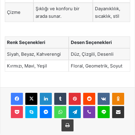
Şıklığı ve konforu bir
Dayanıklılık,
Çizme
arada sunar.
sıcaklık, stil
Renk Seçenekleri
Desen Seçenekleri
Siyah, Beyaz, Kahverengi
Düz, Çizgili, Desenli
Kırmızı, Mavi, Yeşil
Floral, Geometrik, Soyut
Facebook
X
LinkedIn
Tumblr
Pinterest
Reddit
VKontakte
Odnok
Pocket
Skype
Messenger
WhatsApp
Telegram
Viber
Line
E-Posta ile payla
Yazdır